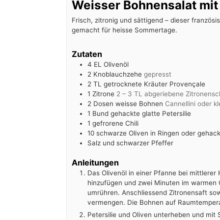
Weisser Bohnensalat mit
Frisch, zitronig und sättigend – dieser französ
gemacht für heisse Sommertage.
Zutaten
4
EL
Olivenöl
2
Knoblauchzehe
gepresst
2
TL
getrocknete Kräuter Provençale
1
Zitrone
2 – 3 TL abgeriebene Zitronensc
2
Dosen weisse Bohnen
Cannellini oder 
1
Bund gehackte glatte Petersilie
1
gefrorene Chili
10
schwarze Oliven in Ringen oder gehack
Salz und schwarzer Pfeffer
Anleitungen
Das Olivenöl in einer Pfanne bei mittlere
hinzufügen und zwei Minuten im warmen Ö
umrühren. Anschliessend Zitronensaft so
vermengen. Die Bohnen auf Raumtemperat
Petersilie und Oliven unterheben und mit