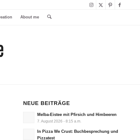
reation
About me
NEUE BEITRÄGE
Melba-Eistee mit Pfirsich und Himbeeren
7. August 2026 - 8:15 a.m.
In Pizza We Crust: Buchbesprechung und
Pizzatest