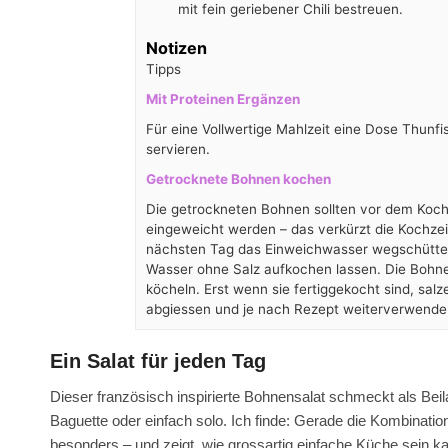
mit fein geriebener Chili bestreuen.
Notizen
Tipps
Mit Proteinen Ergänzen
Für eine Vollwertige Mahlzeit eine Dose Thunf
servieren.
Getrocknete Bohnen kochen
Die getrockneten Bohnen sollten vor dem Koch
eingeweicht werden – das verkürzt die Kochze
nächsten Tag das Einweichwasser wegschütten
Wasser ohne Salz aufkochen lassen. Die Bohne
köcheln. Erst wenn sie fertiggekocht sind, salz
abgiessen und je nach Rezept weiterverwende
Ein Salat für jeden Tag
Dieser französisch inspirierte Bohnensalat schmeckt als Beil
Baguette oder einfach solo. Ich finde: Gerade die Kombinatio
besonders – und zeigt, wie grossartig einfache Küche sein k