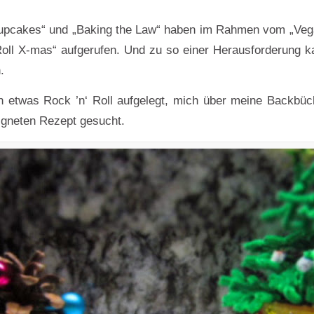
Cupcakes“ und „Baking the Law“ haben im Rahmen vom „Vega
oll X-mas“ aufgerufen. Und zu so einer Herausforderung ka
.
h etwas Rock ’n‘ Roll aufgelegt, mich über meine Backbü
igneten Rezept gesucht.