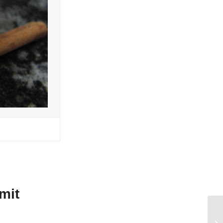
mit
We