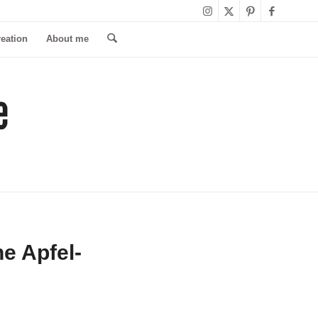
reation
About me
e Apfel-