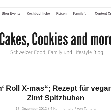
Blog-Events
Kochbuchliebe
Reisen
Familyfun
Content C
n‘ Roll X-mas“; Rezept für vegan
Zimt Spitzbuben
/
/
18. Dezember 2012
4 Kommentare
von
Tamara