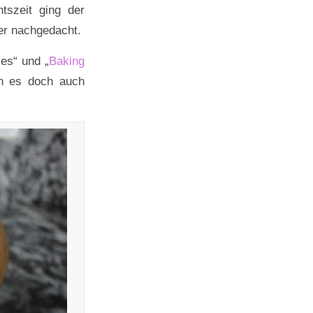
tszeit ging der
er nachgedacht.
es“ und „
Baking
ch es doch auch