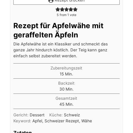
Rezept drucken
5
from 1 vote
Rezept für Apfelwähe mit
geraffelten Äpfeln
Die Apfelwähe ist ein Klassiker und schmeckt das
ganze Jahr hindurch köstlich. Der Teig kann ganz
einfach selbst zubereitet werden.
Zubereitungszeit
Minuten
15
Min.
Backzeit
Minuten
30
Min.
Gesamtzeit
Minuten
45
Min.
Gericht:
Dessert
Küche:
Schweiz
Keyword:
Apfel, Schweizer Rezept, Wähe
Zutaten