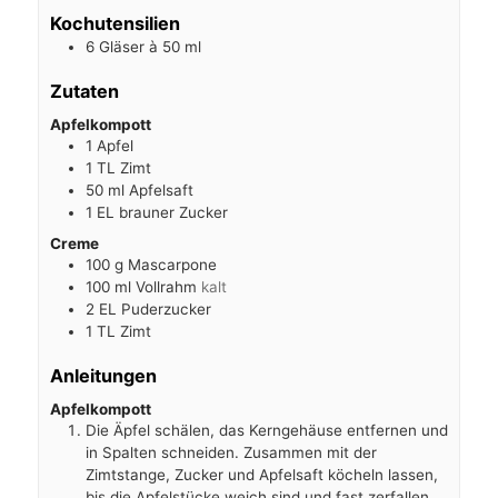
Kochutensilien
6 Gläser
à 50 ml
Zutaten
Apfelkompott
1
Apfel
1
TL
Zimt
50
ml
Apfelsaft
1
EL
brauner Zucker
Creme
100
g
Mascarpone
100
ml
Vollrahm
kalt
2
EL Puderzucker
1
TL Zimt
Anleitungen
Apfelkompott
Die Äpfel schälen, das Kerngehäuse entfernen und
in Spalten schneiden. Zusammen mit der
Zimtstange, Zucker und Apfelsaft köcheln lassen,
bis die Apfelstücke weich sind und fast zerfallen.