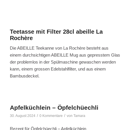
Teetasse mit Filter 28cl abeille La
Rochère
Die ABEILLE Teekanne von La Rochère besteht aus
einem durchsichtigen ABEILLE Mug aus gepresstem Glas
der problemlos in der Spülmaschine gewaschen werden
kann, einem grossen Edelstahlfilter, und aus einem
Bambusdeckel.
Apfelküchlein – Öpfelchüechli
/
/
30. August 2024
0 Kommentare
von
Tamara
Rezept für Öpfelchüechli – Apfelküchlein