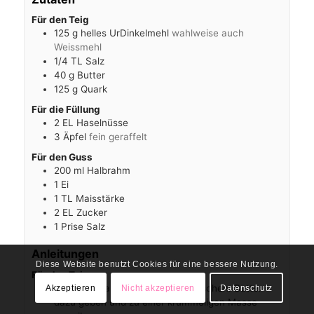
Für den Teig
125
g
helles UrDinkelmehl
wahlweise auch
Weissmehl
1/4
TL
Salz
40
g
Butter
125
g
Quark
Für die Füllung
2
EL
Haselnüsse
3
Äpfel
fein geraffelt
Für den Guss
200
ml
Halbrahm
1
Ei
1
TL
Maisstärke
2
EL
Zucker
1
Prise
Salz
Anleitungen
Diese Website benutzt Cookies für eine bessere Nutzung.
Für den Teig
Mehl und Salz miteinander vermischen. Butter
Akzeptieren
Nicht akzeptieren
Datenschutz
dazu geben und zu einer krümmeligen Masse