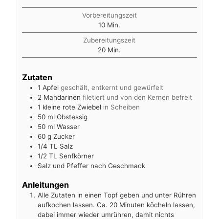
Vorbereitungszeit
Minuten
10
Min.
Zubereitungszeit
Minuten
20
Min.
Zutaten
1
Apfel
geschält, entkernt und gewürfelt
2
Mandarinen
filetiert und von den Kernen befreit
1
kleine rote Zwiebel
in Scheiben
50
ml
Obstessig
50
ml
Wasser
60
g
Zucker
1/4
TL
Salz
1/2
TL
Senfkörner
Salz und Pfeffer nach Geschmack
Anleitungen
Alle Zutaten in einen Topf geben und unter Rühren
aufkochen lassen. Ca. 20 Minuten köcheln lassen,
dabei immer wieder umrühren, damit nichts