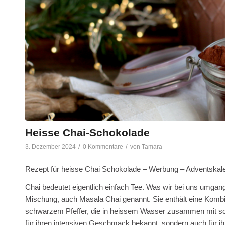
Heisse Chai-Schokolade
/
/
3. Dezember 2024
0 Kommentare
von
Tamara
Rezept für heisse Chai Schokolade – Werbung – Adventskal
Chai bedeutet eigentlich einfach Tee. Was wir bei uns umgang
Mischung, auch Masala Chai genannt. Sie enthält eine Kom
schwarzem Pfeffer, die in heissem Wasser zusammen mit sc
für ihren intensiven Geschmack bekannt, sondern auch für ih