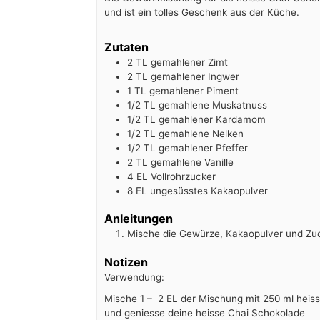
und ist ein tolles Geschenk aus der Küche.
Zutaten
2
TL
gemahlener Zimt
2
TL
gemahlener Ingwer
1
TL
gemahlener Piment
1/2
TL
gemahlene Muskatnuss
1/2
TL
gemahlener Kardamom
1/2
TL
gemahlene Nelken
1/2
TL
gemahlener Pfeffer
2
TL
gemahlene Vanille
4
EL
Vollrohrzucker
8
EL
ungesüsstes Kakaopulver
Anleitungen
Mische die Gewürze, Kakaopulver und Zuc
Notizen
Verwendung:
Mische 1 – 2 EL der Mischung mit 250 ml hei
und geniesse deine heisse Chai Schokolade