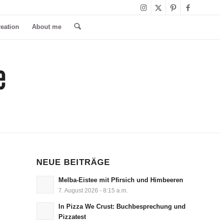
reation
About me
NEUE BEITRÄGE
Melba-Eistee mit Pfirsich und Himbeeren
7. August 2026 - 8:15 a.m.
In Pizza We Crust: Buchbesprechung und
Pizzatest