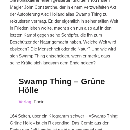
Sie kontaktieren einen gealterten und dem Tod nahen
Magier John Constantine, der in einem verzweifelten Akt
der Aufopferung Alec Holland alias Swamp Thing zu
rekrutieren vermag. Er, der eigentlich in seiner stillen Welt
in Frieden leben wollte, macht sich nun also auf in den
letzten Kampf gegen seine Schöpfer, die ihn zum
Beschützer der Natur gemacht haben. Welche Welt wird
obsiegen? Die Menschheit oder die Natur? Und wie wird
sich Swamp Thing entscheiden, wenn er merkt, dass
seine Kräfte sich langsam dem Ende neigen?
Swamp Thing – Grüne
Hölle
Verlag
: Panini
164 Seiten, über ein Kilogramm schwer – «Swamp Thing:
Grüne Hölle» ist ein Riesending! Das Comic aus der
Feder von Jeff Lemire ist nicht nur spannend und