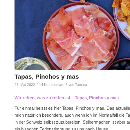
Tapas, Pinchos y mas
/
/
27. Mai 2022
14 Kommentare
von
Tamara
Wir retten, was zu retten ist – Tapas, Pinchos y mas
Für einmal heisst es hier Tapas, Pinchos y mas. Das aktuelle 
mich natürlich besonders, auch wenn ich im Normalfall die Ta
in der Schweiz selbst zuzubereiten. Selbermachen ist aber 
ein bisschen Ferienstimmung zu uns nach Hause.