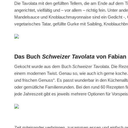
Die Tavolata mit den gefüllten Tellern, die am Ende auf dem 
angerichtet, vielfältig und – vor allem – richtig fein. Unter a
Mandelsauce und Knoblauchmayonnaise sind ein Gedicht -, Ch
vegetarisches Tatar, gefüllte Gurke mit Saibling, Knoblauch
Das Buch
Schweizer Tavolata
von Fabian
Gekocht wurde aus dem Buch
Schweizer Tavolata
. Die Reze
einem modernen Twist. Genau so, wie auch ich gerne koche. B
und frischen Genuss“. Es passt wunderbar in den Küchenallta
oder gemütliche Familienrunden. Bei den rund 60 Rezepten fi
jede Jahreszeit gibt es jeweils mehrere Optionen für Vorspe
Zeit miteinander verbringen, zusammen essen und einfach 