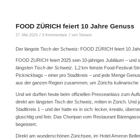
FOOD ZÜRICH feiert 10 Jahre Genuss
/
/
27. Mai 2025
0 Kommentare
von
Tamara
Der längste Tisch der Schweiz: FOOD ZÜRICH feiert 10 Jah
FOOD ZURICH feiert 2025 sein 10-jähriges Jubiläum – und st
längsten Tisch der Schweiz
. 1,2 km feinste Food-Festival-S
Picknickbags – einer pro Stadtkreis – und jede Menge Genu
aus der ganzen Region zusammen, um Zürichs kulinarische Vie
Und wir durften heute beim offiziellen Presseanlass zum Au
direkt am längsten Tisch der Schweiz, mitten in Zürich. Und 
Stadtkreis 1 – und der hatte es in sich: lecker, kreativ, über
gluschtig und fein. Das Choripan vom Restaurant Bärengasse 
begeistert.
Direkt am wunderschönen Zürichsee, im Hotel Ameron Belleri