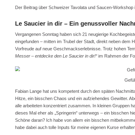
Der Beitrag über Schweizer Tavolata und Saucen-Workshop i
Le Saucier in dir – Ein genussvoller Nac
Vergangenen Sonntag haben sich 21 neugierige Kochbegeiste
eingefunden – mitten im Trubel der Stadt, direkt neben dem 
Vorfreude auf neue Geschmackserlebnisse. Trotz hohen Te
Messer – entdecke den Le Saucier in dir!“
im Rahmen der Foo
Gefül
Fabian Lange hat uns kompetent durch den späten Nachmittag 
Hitze, ein bisschen Chaos und ein aufziehendes Gewitter. Ab
alle arbeiteten konzentriert zusammen. In kleinen Gruppen 
dieses Mal eher als „Springerin“ unterwegs – ein bisschen h
Schöne daran? Ich habe von allem ein bisschen mitbekommen
habe dabei auch tolle Inputs für meine eigenen Kurse erhalte