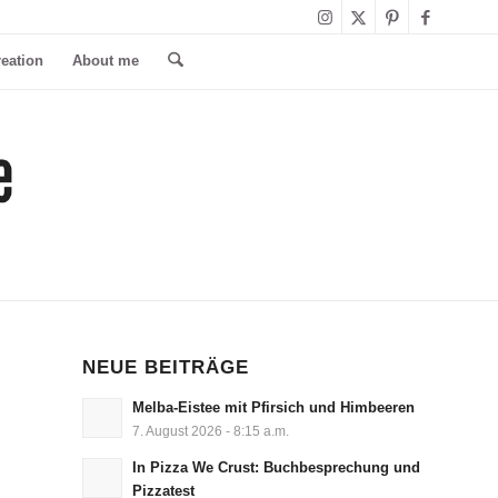
reation
About me
NEUE BEITRÄGE
Melba-Eistee mit Pfirsich und Himbeeren
7. August 2026 - 8:15 a.m.
In Pizza We Crust: Buchbesprechung und
Pizzatest