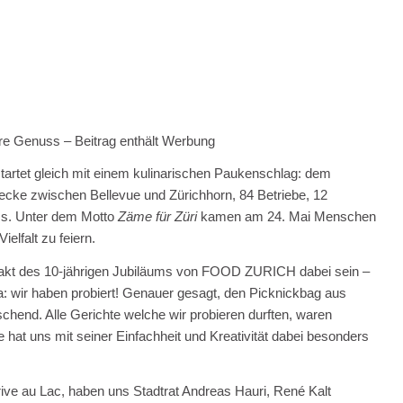
re Genuss – Beitrag enthält Werbung
artet gleich mit einem kulinarischen Paukenschlag: dem
trecke zwischen Bellevue und Zürichhorn, 84 Betriebe, 12
ss. Unter dem Motto
Zäme für Züri
kamen am 24. Mai Menschen
lfalt zu feiern.
ftakt des 10-jährigen Jubiläums von FOOD ZURICH dabei sein –
ja: wir haben probiert! Genauer gesagt, den Picknickbag aus
raschend. Alle Gerichte welche wir probieren durften, waren
hat uns mit seiner Einfachheit und Kreativität dabei besonders
ve au Lac, haben uns Stadtrat Andreas Hauri, René Kalt