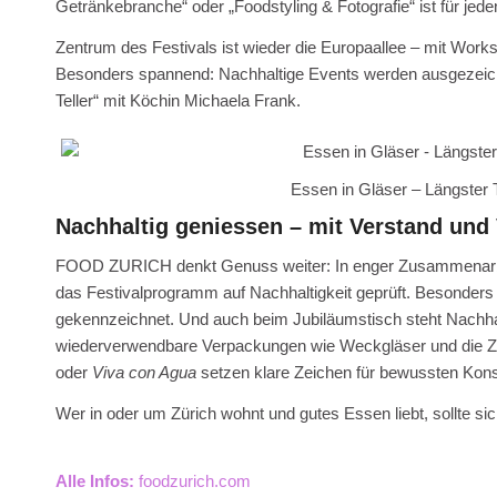
Getränkebranche“ oder „Foodstyling & Fotografie“ ist für jed
Zentrum des Festivals ist wieder die Europaallee – mit Wor
Besonders spannend: Nachhaltige Events werden ausgezeic
Teller“ mit Köchin Michaela Frank.
Essen in Gläser – Längster 
Nachhaltig geniessen – mit Verstand und
FOOD ZURICH denkt Genuss weiter: In enger Zusammenarbe
das Festivalprogramm auf Nachhaltigkeit geprüft. Besonde
gekennzeichnet. Und auch beim Jubiläumstisch steht Nachhal
wiederverwendbare Verpackungen wie Weckgläser und die Z
oder
Viva con Agua
setzen klare Zeichen für bewussten Ko
Wer in oder um Zürich wohnt und gutes Essen liebt, sollte sic
Alle Infos:
foodzurich.com