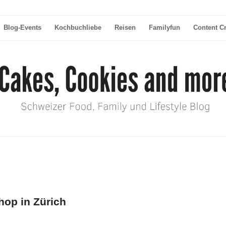
Blog-Events
Kochbuchliebe
Reisen
Familyfun
Content C
op in Zürich