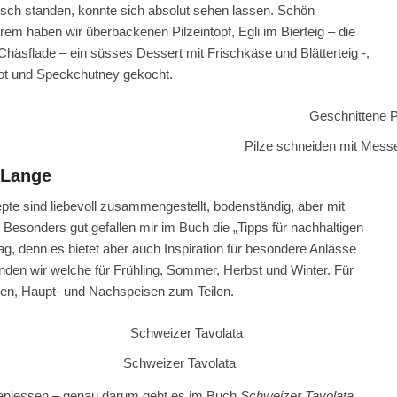
Tisch standen, konnte sich absolut sehen lassen. Schön
nderem haben wir überbackenen Pilzeintopf, Egli im Bierteig – die
äsflade – ein süsses Dessert mit Frischkäse und Blätterteig -,
brot und Speckchutney gekocht.
Pilze schneiden mit Messe
 Lange
pte sind liebevoll zusammengestellt, bodenständig, aber mit
esonders gut gefallen mir im Buch die „Tipps für nachhaltigen
g, denn es bietet aber auch Inspiration für besondere Anlässe
nden wir welche für Frühling, Sommer, Herbst und Winter. Für
isen, Haupt- und Nachspeisen zum Teilen.
Schweizer Tavolata
geniessen – genau darum geht es im Buch
Schweizer Tavolata
.