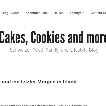
Blog-Events
Kochbuchliebe
Reisen
Familyfun
Content C
s und ein letzter Morgen in Irland
sten und eher ruhiger Orte bildete Dublin den Abschluss