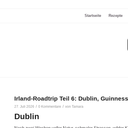
Startseite
Rezepte
Irland-Roadtrip Teil 6: Dublin, Guinnes
/
/
27. Juli 2026
0 Kommentare
von
Tamara
Dublin
Nach zwei Wochen voller Natur, schmaler Strassen, wilder Kü