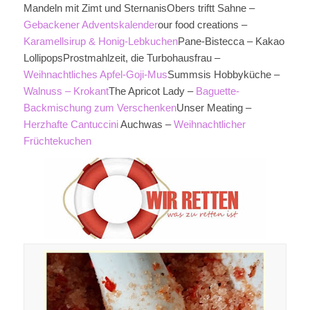
Mandeln mit Zimt und SternanisObers triftt Sahne –
Gebackener Adventskalender
our food creations –
Karamellsirup & Honig-Lebkuchen
Pane-Bistecca – Kakao
LollipopsProstmahlzeit, die Turbohausfrau –
Weihnachtliches Apfel-Goji-Mus
Summsis Hobbyküche –
Walnuss – Krokant
The Apricot Lady –
Baguette-
Backmischung zum Verschenken
Unser Meating –
Herzhafte Cantuccini
Auchwas –
Weihnachtlicher
Früchtekuchen