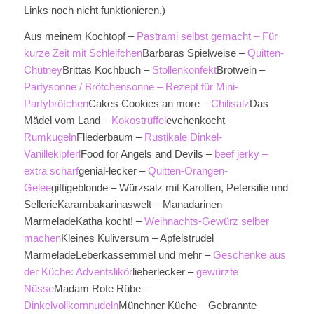
Links noch nicht funktionieren.)
Aus meinem Kochtopf –
Pastrami selbst gemacht – Für
kurze Zeit mit Schleifchen
Barbaras Spielweise –
Quitten-
Chutney
Brittas Kochbuch –
Stollenkonfekt
Brotwein –
Partysonne / Brötchensonne – Rezept für Mini-
Partybrötchen
Cakes Cookies an more –
Chilisalz
Das
Mädel vom Land –
Kokostrüffel
evchenkocht –
Rumkugeln
Fliederbaum –
Rustikale Dinkel-
Vanillekipferl
Food for Angels and Devils –
beef jerky –
extra scharf
genial-lecker –
Quitten-Orangen-
Gelee
giftigeblonde – Würzsalz mit Karotten, Petersilie und
SellerieKarambakarinaswelt – Manadarinen
MarmeladeKatha kocht! –
Weihnachts-Gewürz selber
machen
Kleines Kuliversum – Apfelstrudel
MarmeladeLeberkassemmel und mehr –
Geschenke aus
der Küche: Adventslikör
lieberlecker –
gewürzte
Nüsse
Madam Rote Rübe –
Dinkelvollkornnudeln
Münchner Küche – Gebrannte