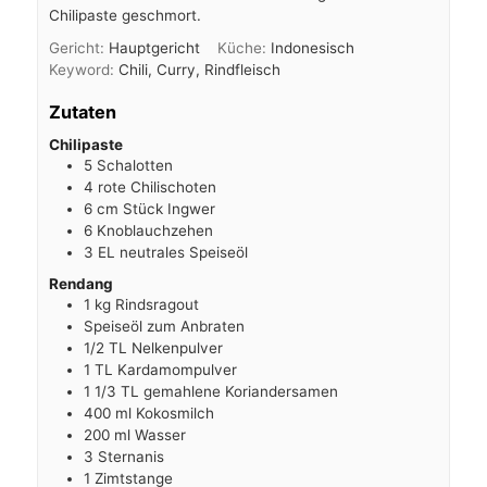
Chilipaste geschmort.
Gericht:
Hauptgericht
Küche:
Indonesisch
Keyword:
Chili, Curry, Rindfleisch
Zutaten
Chilipaste
5
Schalotten
4
rote Chilischoten
6
cm
Stück Ingwer
6
Knoblauchzehen
3
EL
neutrales Speiseöl
Rendang
1
kg
Rindsragout
Speiseöl zum Anbraten
1/2
TL
Nelkenpulver
1
TL
Kardamompulver
1 1/3
TL
gemahlene Koriandersamen
400
ml
Kokosmilch
200
ml
Wasser
3
Sternanis
1
Zimtstange