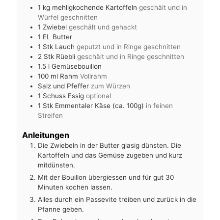
1
kg
mehligkochende Kartoffeln
geschält und in
Würfel geschnitten
1
Zwiebel
geschält und gehackt
1
EL
Butter
1
Stk
Lauch
geputzt und in Ringe geschnitten
2
Stk
Rüebli
geschält und in Ringe geschnitten
1.5
l
Gemüsebouillon
100
ml
Rahm
Vollrahm
Salz und Pfeffer
zum Würzen
1
Schuss
Essig
optional
1
Stk
Emmentaler Käse (ca. 100g)
in feinen
Streifen
Anleitungen
Die Zwiebeln in der Butter glasig dünsten. Die
Kartoffeln und das Gemüse zugeben und kurz
mitdünsten.
Mit der Bouillon übergiessen und für gut 30
Minuten kochen lassen.
Alles durch ein Passevite treiben und zurück in die
Pfanne geben.