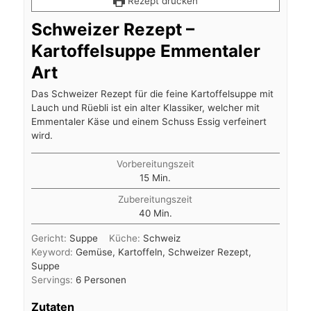
Rezept drucken
Schweizer Rezept –
Kartoffelsuppe Emmentaler
Art
Das Schweizer Rezept für die feine Kartoffelsuppe mit
Lauch und Rüebli ist ein alter Klassiker, welcher mit
Emmentaler Käse und einem Schuss Essig verfeinert
wird.
Vorbereitungszeit
Minuten
15
Min.
Zubereitungszeit
Minuten
40
Min.
Gericht:
Suppe
Küche:
Schweiz
Keyword:
Gemüse, Kartoffeln, Schweizer Rezept,
Suppe
Servings:
6
Personen
Zutaten