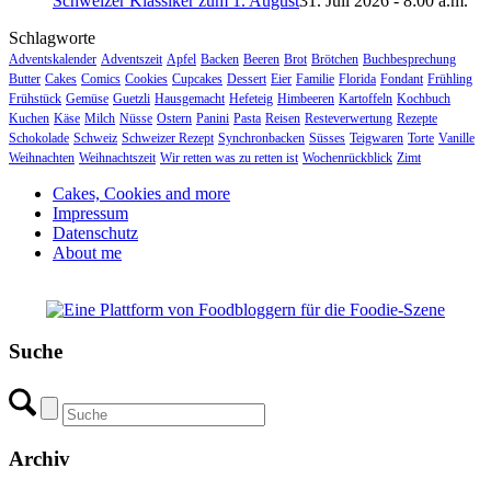
Schweizer Klassiker zum 1. August
31. Juli 2026 - 8:00 a.m.
Schlagworte
Adventskalender
Adventszeit
Apfel
Backen
Beeren
Brot
Brötchen
Buchbesprechung
Butter
Cakes
Comics
Cookies
Cupcakes
Dessert
Eier
Familie
Florida
Fondant
Frühling
Frühstück
Gemüse
Guetzli
Hausgemacht
Hefeteig
Himbeeren
Kartoffeln
Kochbuch
Kuchen
Käse
Milch
Nüsse
Ostern
Panini
Pasta
Reisen
Resteverwertung
Rezepte
Schokolade
Schweiz
Schweizer Rezept
Synchronbacken
Süsses
Teigwaren
Torte
Vanille
Weihnachten
Weihnachtszeit
Wir retten was zu retten ist
Wochenrückblick
Zimt
Cakes, Cookies and more
Impressum
Datenschutz
About me
Suche
Archiv