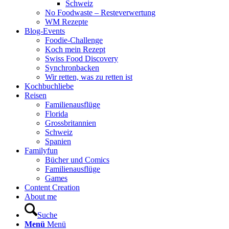
Schweiz
No Foodwaste – Resteverwertung
WM Rezepte
Blog-Events
Foodie-Challenge
Koch mein Rezept
Swiss Food Discovery
Synchronbacken
Wir retten, was zu retten ist
Kochbuchliebe
Reisen
Familienausflüge
Florida
Grossbritannien
Schweiz
Spanien
Familyfun
Bücher und Comics
Familienausflüge
Games
Content Creation
About me
Suche
Menü
Menü