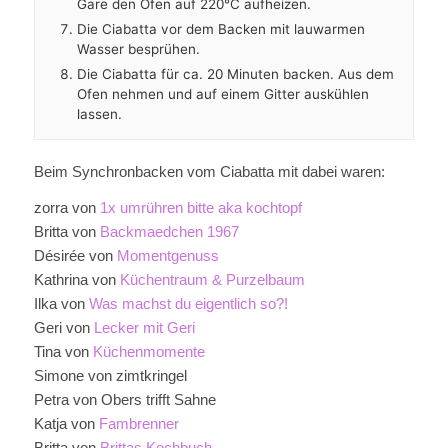
Gare den Ofen auf 220°C aufheizen.
Die Ciabatta vor dem Backen mit lauwarmen
Wasser besprühen.
Die Ciabatta für ca. 20 Minuten backen. Aus dem
Ofen nehmen und auf einem Gitter auskühlen
lassen.
Beim Synchronbacken vom Ciabatta mit dabei waren:
zorra von
1x umrühren bitte aka kochtopf
Britta von
Backmaedchen 1967
Désirée von
Momentgenuss
Kathrina von
Küchentraum & Purzelbaum
Ilka von
Was machst du eigentlich so?!
Geri von
Lecker mit Geri
Tina von
Küchenmomente
Simone von zimtkringel
Petra von Obers trifft Sahne
Katja von
Fambrenner
Britta von
Brittas Kochbuch