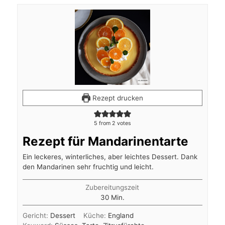
Rezept drucken
5
from
2
votes
Rezept für Mandarinentarte
Ein leckeres, winterliches, aber leichtes Dessert. Dank
den Mandarinen sehr fruchtig und leicht.
Zubereitungszeit
Minuten
30
Min.
Gericht:
Dessert
Küche:
England