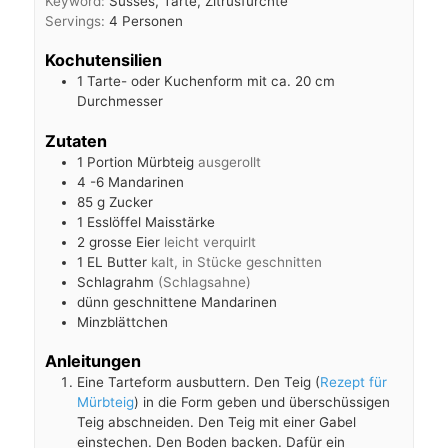
Keyword:
Süsses, Tarte, Zitrusfürchte
Servings:
4
Personen
Kochutensilien
1 Tarte- oder Kuchenform mit ca. 20 cm
Durchmesser
Zutaten
1
Portion
Mürbteig
ausgerollt
4 -6
Mandarinen
85
g
Zucker
1
Esslöffel Maisstärke
2
grosse Eier
leicht verquirlt
1
EL
Butter
kalt, in Stücke geschnitten
Schlagrahm
(Schlagsahne)
dünn geschnittene Mandarinen
Minzblättchen
Anleitungen
Eine Tarteform ausbuttern. Den Teig (
Rezept für
Mürbteig
) in die Form geben und überschüssigen
Teig abschneiden. Den Teig mit einer Gabel
einstechen. Den Boden backen. Dafür ein