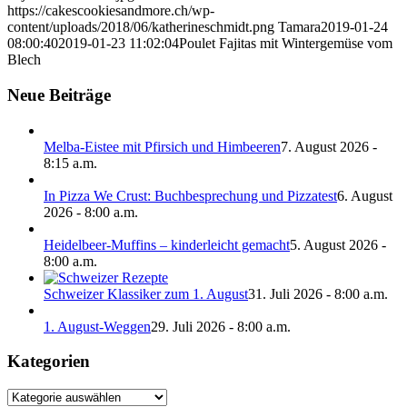
https://cakescookiesandmore.ch/wp-
content/uploads/2018/06/katherineschmidt.png
Tamara
2019-01-24
08:00:40
2019-01-23 11:02:04
Poulet Fajitas mit Wintergemüse vom
Blech
Neue Beiträge
Melba-Eistee mit Pfirsich und Himbeeren
7. August 2026 -
8:15 a.m.
In Pizza We Crust: Buchbesprechung und Pizzatest
6. August
2026 - 8:00 a.m.
Heidelbeer-Muffins – kinderleicht gemacht
5. August 2026 -
8:00 a.m.
Schweizer Klassiker zum 1. August
31. Juli 2026 - 8:00 a.m.
1. August-Weggen
29. Juli 2026 - 8:00 a.m.
Kategorien
Kategorien