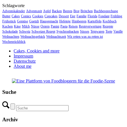
Schlagworte
Adventskalender
Adventszeit
Apfel
Backen
Beeren
Brot
Brötchen
Buchbesprechung
Butter
Cakes
Comics
Cookies
Cupcakes
Dessert
Eier
Familie
Florida
Fondant
Frühling
Frühstück
Gemüse
Guetzli
Hausgemacht
Hefeteig
Himbeeren
Kartoffeln
Kochbuch
Kuchen
Käse
Milch
Nüsse
Ostern
Panini
Pasta
Reisen
Resteverwertung
Rezepte
Schokolade
Schweiz
Schweizer Rezept
Synchronbacken
Süsses
Teigwaren
Torte
Vanille
Weihnachten
Weihnachtsgebäck
Weihnachtszeit
Wir retten was zu retten ist
Wochenrückblick
Cakes, Cookies and more
Impressum
Datenschutz
About me
Suche
Archiv