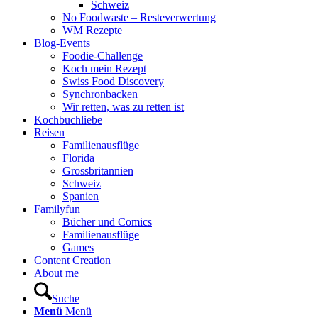
Schweiz
No Foodwaste – Resteverwertung
WM Rezepte
Blog-Events
Foodie-Challenge
Koch mein Rezept
Swiss Food Discovery
Synchronbacken
Wir retten, was zu retten ist
Kochbuchliebe
Reisen
Familienausflüge
Florida
Grossbritannien
Schweiz
Spanien
Familyfun
Bücher und Comics
Familienausflüge
Games
Content Creation
About me
Suche
Menü
Menü