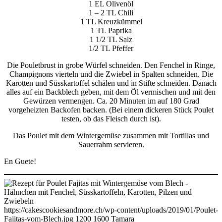
1 EL Olivenöl
1 – 2 TL Chili
1 TL Kreuzkümmel
1 TL Paprika
1 1/2 TL Salz
1/2 TL Pfeffer
Die Pouletbrust in grobe Würfel schneiden. Den Fenchel in Ringe,
Champignons vierteln und die Zwiebel in Spalten schneiden. Die
Karotten und Süsskartoffel schälen und in Stifte schneiden. Danach
alles auf ein Backblech geben, mit dem Öl vermischen und mit den
Gewürzen vermengen. Ca. 20 Minuten im auf 180 Grad
vorgeheizten Backofen backen. (Bei einem dickeren Stück Poulet
testen, ob das Fleisch durch ist).
Das Poulet mit dem Wintergemüse zusammen mit Tortillas und
Sauerrahm servieren.
En Guete!
https://cakescookiesandmore.ch/wp-content/uploads/2019/01/Poulet-
Fajitas-vom-Blech.jpg
1200
1600
Tamara