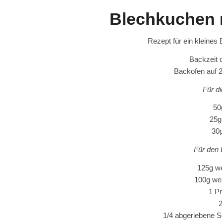
Blechkuchen 
Rezept für ein kleines
Backzeit 
Backofen auf 
Für di
50
25g
30g
Für den
125g we
100g we
1 Pr
2
1/4 abgeriebene Sc