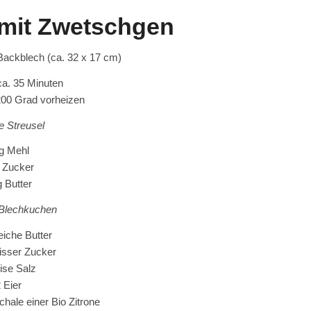
mit Zwetschgen
 Backblech (ca. 32 x 17 cm)
ca. 35 Minuten
200 Grad vorheizen
e Streusel
g Mehl
 Zucker
 Butter
 Blechkuchen
iche Butter
isser Zucker
ise Salz
 Eier
hale einer Bio Zitrone