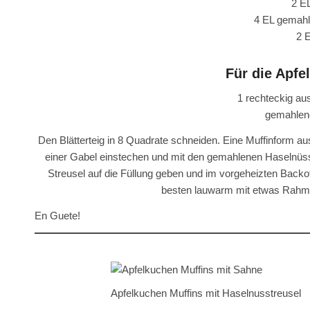
2 E
4 EL gemah
2 
Für die Apfe
1 rechteckig aus
gemahlen
Den Blätterteig in 8 Quadrate schneiden. Eine Muffinform aus
einer Gabel einstechen und mit den gemahlenen Haselnüssen 
Streusel auf die Füllung geben und im vorgeheizten Back
besten lauwarm mit etwas Rahm (
En Guete!
Apfelkuchen Muffins mit Haselnusstreusel