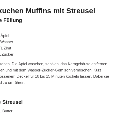
kuchen Muffins mit Streusel
e Füllung
 Äpfel
l Wasser
TL Zimt
L Zucker
ischen. Die Äpfel waschen, schälen, das Kerngehäuse entfernen
 geben und mit dem Wasser-Zucker-Gemisch vermischen. Kurz
hlossenem Deckel für 10 bis 15 Minuten köcheln lassen. Dabei die
nd zu umrühren.
e Streusel
L Butter