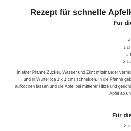
Rezept für schnelle Apfel
Für di
4
1 d
1 
2 E
In einer Pfanne Zucker, Wasser und Zimt miteinander verm
und in Würfel (ca 1 x 1 cm) schneiden. In die Pfanne
aufkochen lassen und die Äpfel bei mittlerer Hitze und gesc
Äpfel ab u
Für di
2 E