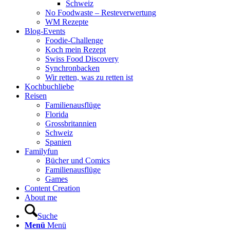
Schweiz
No Foodwaste – Resteverwertung
WM Rezepte
Blog-Events
Foodie-Challenge
Koch mein Rezept
Swiss Food Discovery
Synchronbacken
Wir retten, was zu retten ist
Kochbuchliebe
Reisen
Familienausflüge
Florida
Grossbritannien
Schweiz
Spanien
Familyfun
Bücher und Comics
Familienausflüge
Games
Content Creation
About me
Suche
Menü
Menü