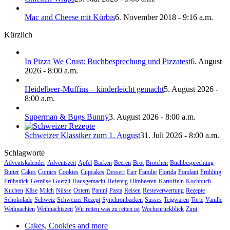
Mac and Cheese mit Kürbis
6. November 2018 - 9:16 a.m.
Kürzlich
In Pizza We Crust: Buchbesprechung und Pizzatest
6. August
2026 - 8:00 a.m.
Heidelbeer-Muffins – kinderleicht gemacht
5. August 2026 -
8:00 a.m.
Superman & Bugs Bunny
3. August 2026 - 8:00 a.m.
Schweizer Klassiker zum 1. August
31. Juli 2026 - 8:00 a.m.
Schlagworte
Adventskalender
Adventszeit
Apfel
Backen
Beeren
Brot
Brötchen
Buchbesprechung
Butter
Cakes
Comics
Cookies
Cupcakes
Dessert
Eier
Familie
Florida
Fondant
Frühling
Frühstück
Gemüse
Guetzli
Hausgemacht
Hefeteig
Himbeeren
Kartoffeln
Kochbuch
Kuchen
Käse
Milch
Nüsse
Ostern
Panini
Pasta
Reisen
Resteverwertung
Rezepte
Schokolade
Schweiz
Schweizer Rezept
Synchronbacken
Süsses
Teigwaren
Torte
Vanille
Weihnachten
Weihnachtszeit
Wir retten was zu retten ist
Wochenrückblick
Zimt
Cakes, Cookies and more