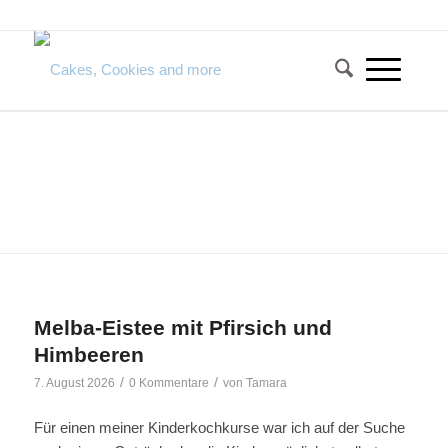
1
2
3
MELBA-EISTEE MIT PFIRSICH
IN PIZZA WE CRUST:
BUCHBESPRECHUNG UND
UND HIMBEEREN
PIZZATEST
WEITERLESEN
WEITERLESEN
Melba-Eistee mit Pfirsich und
Himbeeren
/
/
7. August 2026
0 Kommentare
von
Tamara
Für einen meiner Kinderkochkurse war ich auf der Suche