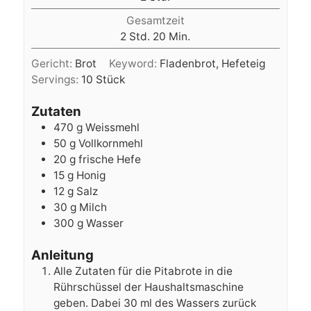
Gesamtzeit
Stunden
Minuten
2
Std.
20
Min.
Gericht:
Brot
Keyword:
Fladenbrot, Hefeteig
Servings:
10
Stück
Zutaten
470
g
Weissmehl
50
g
Vollkornmehl
20
g
frische Hefe
15
g
Honig
12
g
Salz
30
g
Milch
300
g
Wasser
Anleitung
Alle Zutaten für die Pitabrote in die
Rührschüssel der Haushaltsmaschine
geben. Dabei 30 ml des Wassers zurück