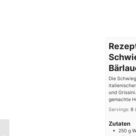
Rezept
Schwi
Bärlau
Die Schwieg
italienische
und Grissini
gemachte Hef
Servings:
8
Zutaten
250
g
W
Wochenrückblick 16