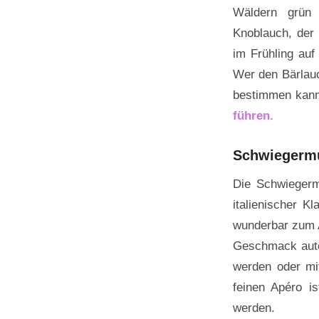
Wäldern grün 
Knoblauch, der 
im Frühling au
Wer den Bärlauc
bestimmen kan
führen.
Schwiegermu
Die Schwiegerm
italienischer K
wunderbar zum A
Geschmack auto
werden oder mit
feinen Apéro i
werden.