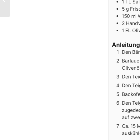
1
TL Sal
5
g
Fris
150
ml
2
Handv
1
EL Oli
Anleitung
Den Bär
Bärlauc
Olivenö
Den Tei
Den Tei
Backofe
Den Tei
zugedec
auf zwe
Ca. 15 
auskühl