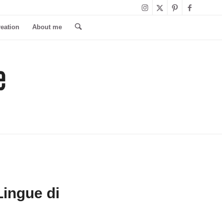
reation
About me
ingue di