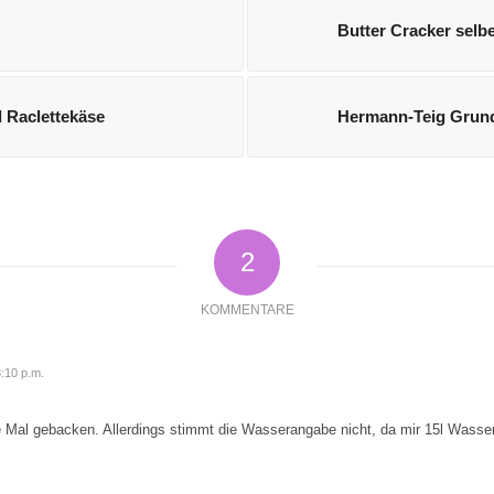
Butter Cracker selb
 Raclettekäse
Hermann-Teig Grun
2
KOMMENTARE
3:10 p.m.
 Mal gebacken. Allerdings stimmt die Wasserangabe nicht, da mir 15l Wasser