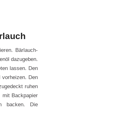
rlauch
eren. Bärlauch-
venöl dazugeben.
eten lassen. Den
d vorheizen. Den
 zugedeckt ruhen
i mit Backpapier
n backen. Die