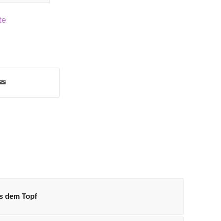
te
s dem Topf