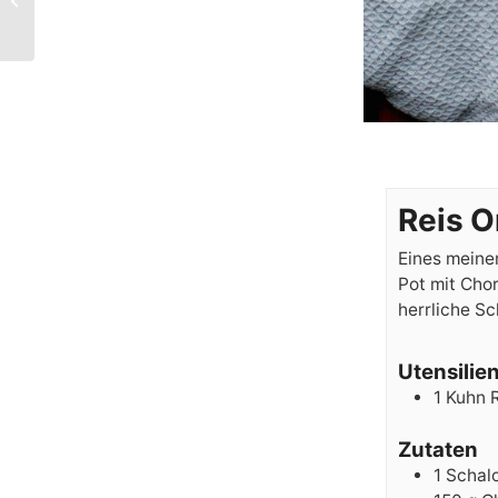
Jamboree
Reis O
Eines meiner
Pot mit Chor
herrliche Sc
Utensilie
1 Kuhn 
Zutaten
1
Schal