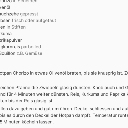
horizo
in Scheiben
venöl
auchzehe
gepresst
rbsen
frisch oder aufgetaut
ten
in Stiften
rkuma
rikapulver
gkornreis
parboiled
Bouillon
z.B. Gemüse
otpan Chorizo in etwas Olivenöl braten, bis sie knusprig ist. Z
gleichen Pfanne die Zwiebeln glasig dünsten. Knoblauch und
nd für 4 Minuten weiter dünsten. Reis, Kurkuma und Paprika 
en bis der Reis glasig ist.
illon dazu geben und gut umrühren. Deckel schliessen und a
 bis es durch den Deckel der Hotpan dampft. Temperatur runt
 5 Minuten köcheln lassen.