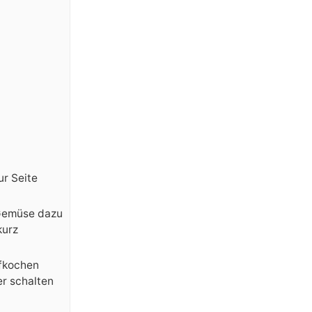
ur Seite
 Gemüse dazu
kurz
ufkochen
er schalten