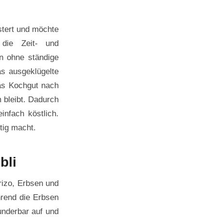
stert und möchte
die Zeit- und
en ohne ständige
as ausgeklügelte
as Kochgut nach
 bleibt. Dadurch
infach köstlich.
tig macht.
bli
rizo, Erbsen und
hrend die Erbsen
underbar auf und