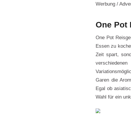
Werbung / Adven
One Pot 
One Pot Reisgeri
Essen zu kochen
Zeit spart, so
verschiedene
Variationsmögli
Garen die Arom
Egal ob asiatis
Wahl für ein un