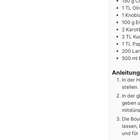
150
g
C
1
TL
Oli
1
Knobl
100
g
E
2
Karot
2
TL
Ku
1
TL
Pap
200
Lan
500
ml
Anleitung
In der H
stellen.
In der 
geben u
mitdünst
Die Bou
lassen,
und für