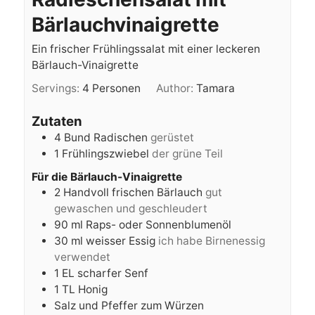
Bärlauchvinaigrette
Ein frischer Frühlingssalat mit einer leckeren
Bärlauch-Vinaigrette
Servings:
4
Personen
Author:
Tamara
Zutaten
4
Bund
Radischen
gerüstet
1
Frühlingszwiebel
der grüne Teil
Für die Bärlauch-Vinaigrette
2
Handvoll
frischen Bärlauch
gut
gewaschen und geschleudert
90
ml
Raps- oder Sonnenblumenöl
30
ml
weisser Essig
ich habe Birnenessig
verwendet
1
EL
scharfer Senf
1
TL
Honig
Salz und Pfeffer zum Würzen