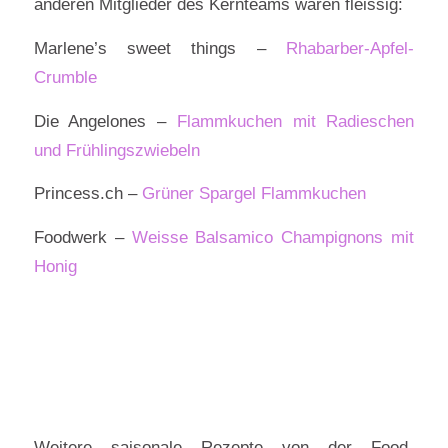
anderen Mitglieder des Kernteams waren fleissig:
Marlene’s sweet things –
Rhabarber-
Apfel
-
Crumble
Die Angelones –
Flammkuchen mit Radieschen
und Frühlingszwiebeln
Princess.ch –
Grüner Spargel Flammkuchen
Foodwerk –
Weisse Balsamico Champignons mit
Honig
Weitere saisonale Rezepte von der Food-