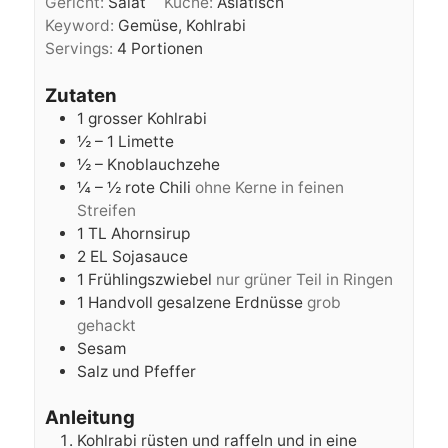
Gericht:
Salat
Küche:
Asiatisch
Keyword:
Gemüse, Kohlrabi
Servings:
4
Portionen
Zutaten
1
grosser Kohlrabi
½ – 1
Limette
½ –
Knoblauchzehe
¼ – ½
rote Chili
ohne Kerne in feinen
Streifen
1
TL
Ahornsirup
2
EL
Sojasauce
1
Frühlingszwiebel
nur grüner Teil in Ringen
1
Handvoll gesalzene Erdnüsse
grob
gehackt
Sesam
Salz und Pfeffer
Anleitung
Kohlrabi rüsten und raffeln und in eine