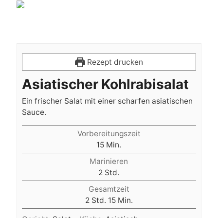
Rezept drucken
Asiatischer Kohlrabisalat
Ein frischer Salat mit einer scharfen asiatischen
Sauce.
Vorbereitungszeit
Minuten
15
Min.
Marinieren
Stunden
2
Std.
Gesamtzeit
Stunden
Minuten
2
Std.
15
Min.