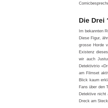
Comicbesprechun
Die Drei 
Im bekannten Re
Diese Figur, äh
grosse Horde vo
Existenz diese
wir auch Justu
Detektivtrio «D
am Filmset akti
Blick kaum erkl
Fans über den T
Detektive nicht 
Dreck am Stecke