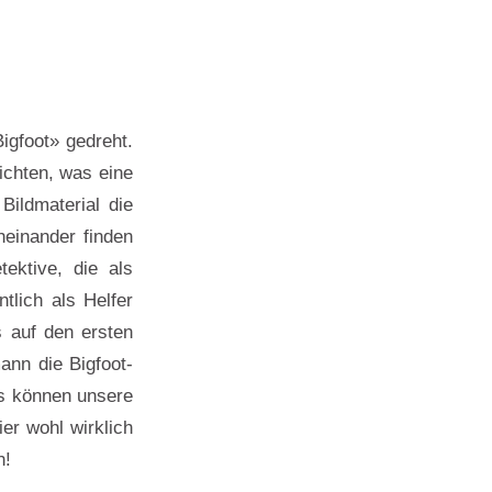
igfoot» gedreht.
ichten, was eine
Bildmaterial die
einander finden
ektive, die als
tlich als Helfer
s auf den ersten
ann die Bigfoot-
as können unsere
ier wohl wirklich
n!