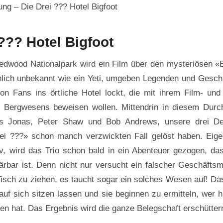
g – Die Drei ??? Hotel Bigfoot
??? Hotel Bigfoot
dwood Nationalpark wird ein Film über den mysteriösen «B
nlich unbekannt wie ein Yeti, umgeben Legenden und Gesch
n Fans ins örtliche Hotel lockt, die mit ihrem Film- und 
s Bergwesens beweisen wollen. Mittendrin in diesem Durch
s Jonas, Peter Shaw und Bob Andrews, unsere drei Det
rei ???» schon manch verzwickten Fall gelöst haben. Eigen
v, wird das Trio schon bald in ein Abenteuer gezogen, da
ärbar ist. Denn nicht nur versucht ein falscher Geschäftsm
isch zu ziehen, es taucht sogar ein solches Wesen auf! D
auf sich sitzen lassen und sie beginnen zu ermitteln, wer h
n hat. Das Ergebnis wird die ganze Belegschaft erschütter