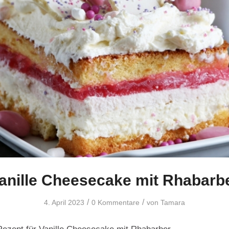
anille Cheesecake mit Rhabarb
/
/
4. April 2023
0 Kommentare
von
Tamara
ezept für Vanille Cheesecake mit Rhabarber