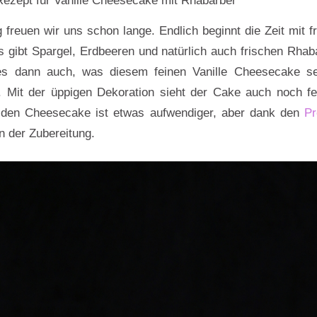
g freuen wir uns schon lange. Endlich beginnt die Zeit mit f
gibt Spargel, Erdbeeren und natürlich auch frischen Rhab
es dann auch, was diesem feinen Vanille Cheesecake s
t. Mit der üppigen Dekoration sieht der Cake auch noch fe
r den Cheesecake ist etwas aufwendiger, aber dank den
Pr
n der Zubereitung.