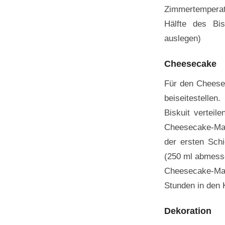
Zimmertemperatu
Hälfte des Bi
auslegen)
Cheesecake
Für den Cheesec
beiseitestelle
Biskuit verteil
Cheesecake-Mas
der ersten Schi
(250 ml abmesse
Cheesecake-Mass
Stunden in den 
Dekoration