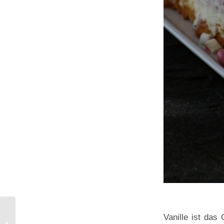
Vanille ist da
Osterchüechli