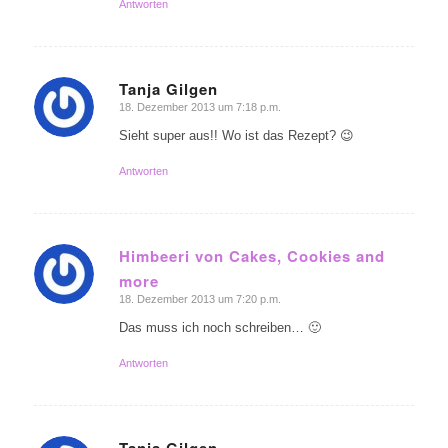
Antworten
Tanja Gilgen
18. Dezember 2013 um 7:18 p.m.
sagte:
Sieht super aus!! Wo ist das Rezept? 😉
Antworten
Himbeeri von Cakes, Cookies and
more
sagte:
18. Dezember 2013 um 7:20 p.m.
Das muss ich noch schreiben… 🙂
Antworten