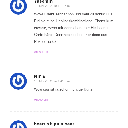
Yasemin
19. Mai 2012 um 1:17 p.m.
sagte:
Wow! Gseht sehr schön und sehr gluschtig uus!
Eini vo mine Lieblingskombinatione! Chans kum
erwarte, wenn mir denn di erschte Himbeeri im
Garte händ. Denn versueched mer denn das
Rezept au 🙂
Antworten
Nin▲
19. Mai 2012 um 1:41 p.m.
sagte:
Wow das ist ja schon richtige Kunst
Antworten
heart skips a beat