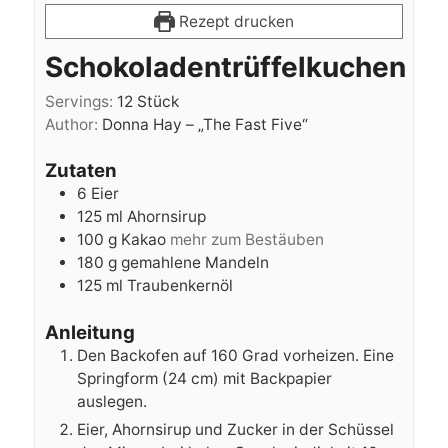
Rezept drucken
Schokoladentrüffelkuchen
Servings:
12
Stück
Author:
Donna Hay – „The Fast Five“
Zutaten
6
Eier
125
ml
Ahornsirup
100
g
Kakao
mehr zum Bestäuben
180
g
gemahlene Mandeln
125
ml
Traubenkernöl
Anleitung
Den Backofen auf 160 Grad vorheizen. Eine
Springform (24 cm) mit Backpapier
auslegen.
Eier, Ahornsirup und Zucker in der Schüssel