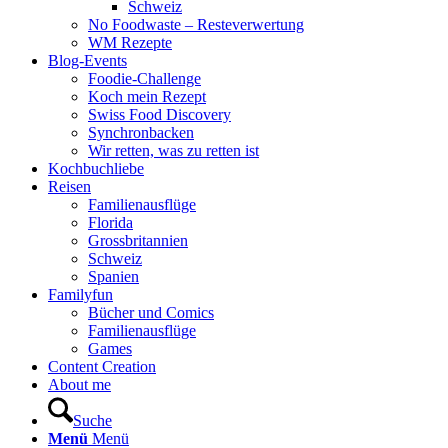
Schweiz
No Foodwaste – Resteverwertung
WM Rezepte
Blog-Events
Foodie-Challenge
Koch mein Rezept
Swiss Food Discovery
Synchronbacken
Wir retten, was zu retten ist
Kochbuchliebe
Reisen
Familienausflüge
Florida
Grossbritannien
Schweiz
Spanien
Familyfun
Bücher und Comics
Familienausflüge
Games
Content Creation
About me
Suche
Menü
Menü