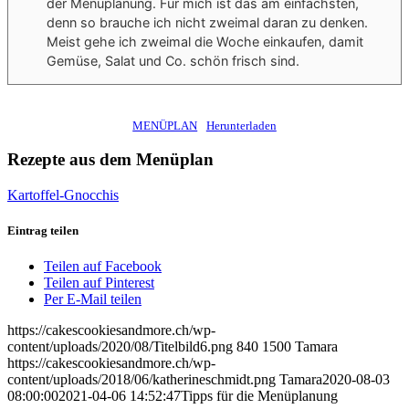
der Menüplanung. Für mich ist das am einfachsten,
denn so brauche ich nicht zweimal daran zu denken.
Meist gehe ich zweimal die Woche einkaufen, damit
Gemüse, Salat und Co. schön frisch sind.
MENÜPLAN
Herunterladen
Rezepte aus dem Menüplan
Kartoffel-Gnocchis
Eintrag teilen
Teilen auf Facebook
Teilen auf Pinterest
Per E-Mail teilen
https://cakescookiesandmore.ch/wp-
content/uploads/2020/08/Titelbild6.png
840
1500
Tamara
https://cakescookiesandmore.ch/wp-
content/uploads/2018/06/katherineschmidt.png
Tamara
2020-08-03
08:00:00
2021-04-06 14:52:47
Tipps für die Menüplanung