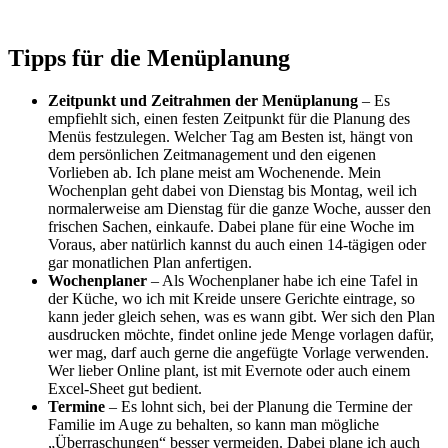
Tipps für die Menüplanung
Zeitpunkt und Zeitrahmen der Menüplanung
– Es
empfiehlt sich, einen festen Zeitpunkt für die Planung des
Menüs festzulegen. Welcher Tag am Besten ist, hängt von
dem persönlichen Zeitmanagement und den eigenen
Vorlieben ab. Ich plane meist am Wochenende. Mein
Wochenplan geht dabei von Dienstag bis Montag, weil ich
normalerweise am Dienstag für die ganze Woche, ausser den
frischen Sachen, einkaufe. Dabei plane für eine Woche im
Voraus, aber natürlich kannst du auch einen 14-tägigen oder
gar monatlichen Plan anfertigen.
Wochenplaner
– Als Wochenplaner habe ich eine Tafel in
der Küche, wo ich mit Kreide unsere Gerichte eintrage, so
kann jeder gleich sehen, was es wann gibt. Wer sich den Plan
ausdrucken möchte, findet online jede Menge vorlagen dafür,
wer mag, darf auch gerne die angefügte Vorlage verwenden.
Wer lieber Online plant, ist mit Evernote oder auch einem
Excel-Sheet gut bedient.
Termine
– Es lohnt sich, bei der Planung die Termine der
Familie im Auge zu behalten, so kann man mögliche
„Überraschungen“ besser vermeiden. Dabei plane ich auch