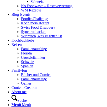
Schweiz
No Foodwaste – Resteverwertung
WM Rezepte
Blog-Events
Foodie-Challenge
Koch mein Rezept
Swiss Food Discovery
Synchronbacken
Wir retten, was zu retten ist
Kochbuchliebe
Reisen
Familienausflüge
Florida
Grossbritannien
Schweiz
Spanien
Familyfun
Bücher und Comics
Familienausflüge
Games
Content Creation
About me
Suche
Menü
Menü