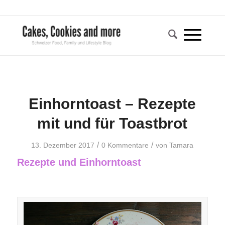
Einhorntoast – Rezepte
mit und für Toastbrot
/
/
13. Dezember 2017
0 Kommentare
von
Tamara
Rezepte und Einhorntoast