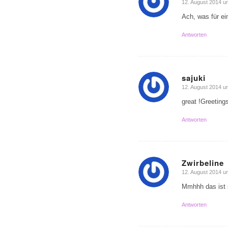
12. August 2014 u
sagte:
Ach, was für ei
Antworten
sajuki
12. August 2014 u
sagte:
great !Greetin
Antworten
Zwirbeline
12. August 2014 u
sagte:
Mmhhh das ist s
Antworten