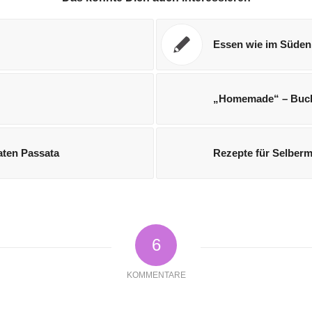
Essen wie im Süden
„Homemade“ – Buc
ten Passata
Rezepte für Selber
6
KOMMENTARE