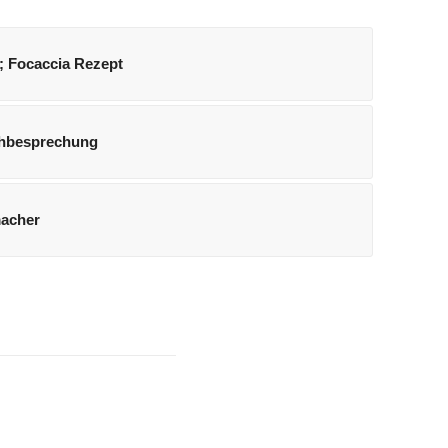
; Focaccia Rezept
hbesprechung
macher