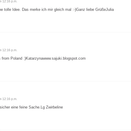
m 12:16 p.m.
ne tolle Idee. Das merke ich mir gleich mal :-)Ganz liebe GrüßeJulia
m 12:16 p.m.
gs from Poland :)Katarzynawww.sajuki.blogspot.com
m 12:16 p.m.
icher eine feine Sache.Lg Zwirbeline