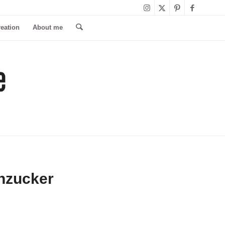
reation
About me
enzucker