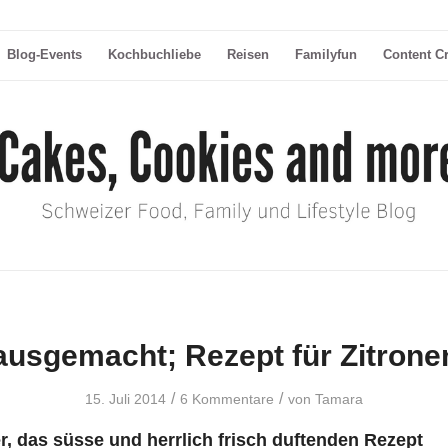
Blog-Events
Kochbuchliebe
Reisen
Familyfun
Content C
ausgemacht; Rezept für Zitron
/
/
15. Juli 2014
6 Kommentare
von
Tamara
r, das süsse und herrlich frisch duftenden Rezept