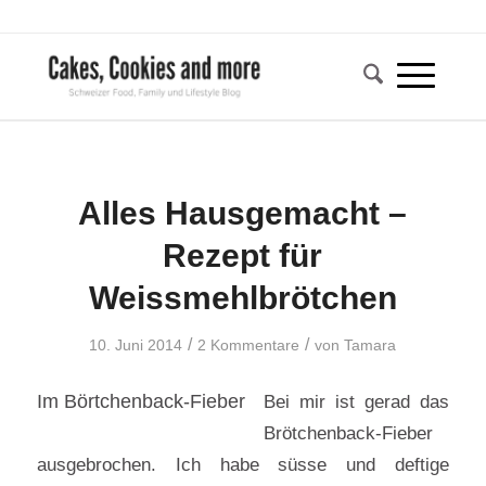
Alles Hausgemacht –
Rezept für
Weissmehlbrötchen
/
/
10. Juni 2014
2 Kommentare
von
Tamara
Im Börtchenback-Fieber
Bei mir ist gerad das
Brötchenback-Fieber
ausgebrochen. Ich habe süsse und deftige