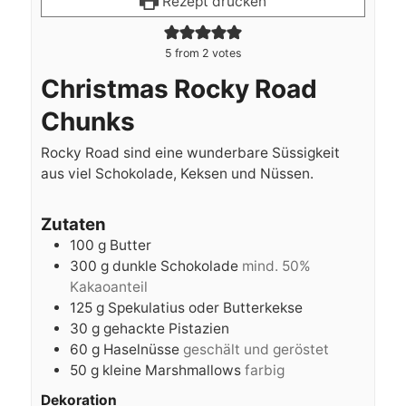
Rezept drucken
5
from
2
votes
Christmas Rocky Road
Chunks
Rocky Road sind eine wunderbare Süssigkeit
aus viel Schokolade, Keksen und Nüssen.
Zutaten
100
g
Butter
300
g
dunkle Schokolade
mind. 50%
Kakaoanteil
125
g
Spekulatius oder Butterkekse
30
g
gehackte Pistazien
60
g
Haselnüsse
geschält und geröstet
50
g
kleine Marshmallows
farbig
Dekoration