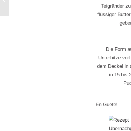
Muffins
Teigränder zu
flüssiger Butte
geben
Die Form a
Unterhitze vor
dem Deckel in 
in 15 bis 
Pud
En Guete!