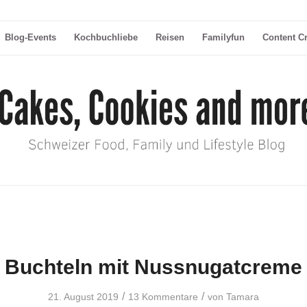
Blog-Events
Kochbuchliebe
Reisen
Familyfun
Content C
Buchteln mit Nussnugatcreme
/
/
21. August 2019
13 Kommentare
von
Tamara