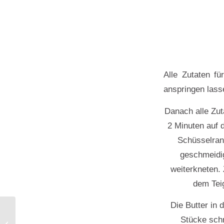
Alle Zutaten f
anspringen lass
Danach alle Zut
2 Minuten auf 
Schüsselrand
geschmeidig
weiterkneten.
dem Teig
Die Butter in
Stücke schn
Mini Cupcakes und