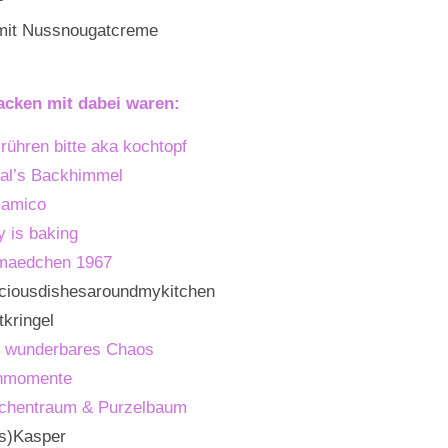
mit Nussnougatcreme
cken mit dabei waren:
rühren bitte aka kochtopf
nal’s Backhimmel
lamico
 is baking
maedchen 1967
iciousdishesaroundmykitchen
kringel
 wunderbares Chaos
nmomente
chentraum & Purzelbaum
(s)Kasper