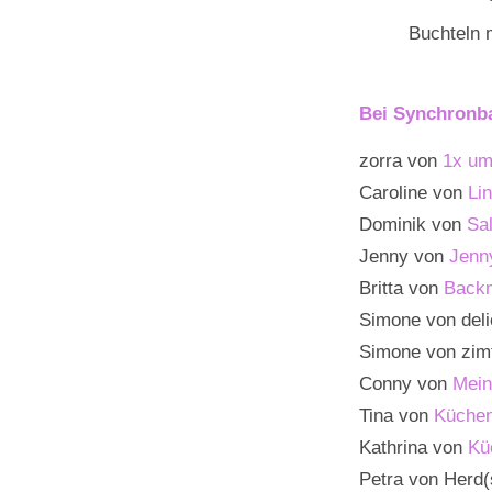
Buchteln 
Bei Synchronba
zorra von
1x um
Caroline von
Li
Dominik von
Sa
Jenny von
Jenny
Britta von
Back
Simone von del
Simone von zimt
Conny von
Mein
Tina von
Küche
Kathrina von
Kü
Petra von Herd