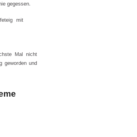
nie gegessen.
chste Mal nicht
ig geworden und
reme