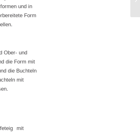
 formen und in
orbereitete Form
ellen.
d Ober- und
nd die Form mit
nd die Buchteln
uchteln mit
sen.