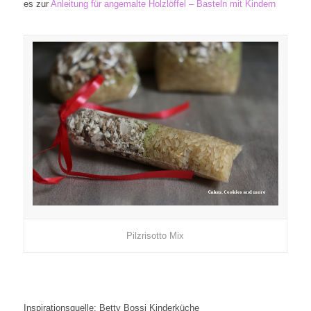
es zur
Anl
eitung für
angemalte Holz
löffel – Basteln mit Kindern
Pilzrisotto Mix
Inspirationsquelle: Betty Bossi Kinderküche