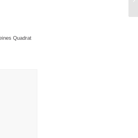
Ro
leines Quadrat