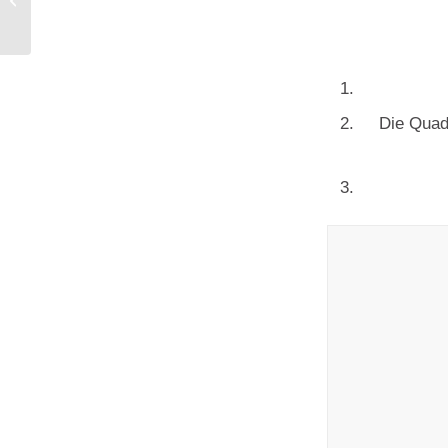
Anleitung Eierfärben und Dekoration
Die Quadr