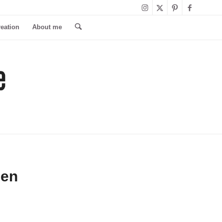
reation
About me
den