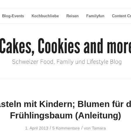
Blog-Events
Kochbuchliebe
Reisen
Familyfun
Content C
steln mit Kindern; Blumen für 
Frühlingsbaum (Anleitung)
/
/
1. April 2013
5 Kommentare
von
Tamara