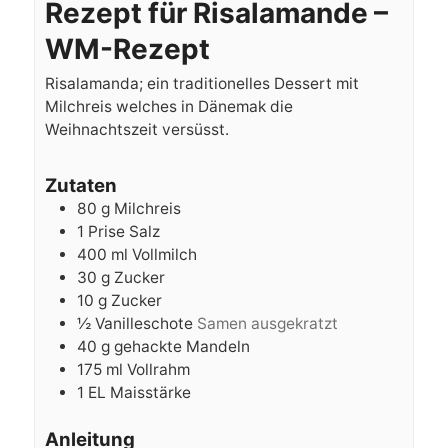
Rezept für Risalamande –
WM-Rezept
Risalamanda; ein traditionelles Dessert mit
Milchreis welches in Dänemak die
Weihnachtszeit versüsst.
Zutaten
80
g
Milchreis
1
Prise Salz
400
ml
Vollmilch
30
g
Zucker
10
g
Zucker
½
Vanilleschote
Samen ausgekratzt
40
g
gehackte Mandeln
175
ml
Vollrahm
1
EL Maisstärke
Anleitung