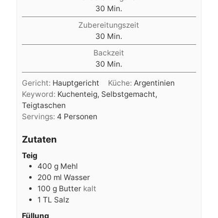
Minuten
30
Min.
Zubereitungszeit
Minuten
30
Min.
Backzeit
Minuten
30
Min.
Gericht:
Hauptgericht
Küche:
Argentinien
Keyword:
Kuchenteig, Selbstgemacht,
Teigtaschen
Servings:
4
Personen
Zutaten
Teig
400
g
Mehl
200
ml
Wasser
100
g
Butter
kalt
1
TL
Salz
Füllung