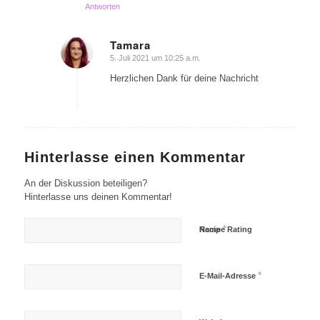
Antworten
Tamara
5. Juli 2021 um 10:25 a.m.
sagte:
Herzlichen Dank für deine Nachricht
Hinterlasse einen Kommentar
An der Diskussion beteiligen?
Hinterlasse uns deinen Kommentar!
*
Name
Recipe Rating
*
E-Mail-Adresse