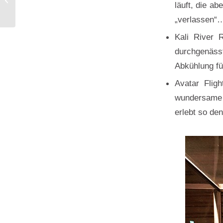
läuft, die a
Lauch
„verlassen“
Kali River 
durchgenäss
Abkühlung f
Avatar Flig
wundersame 
erlebt so de