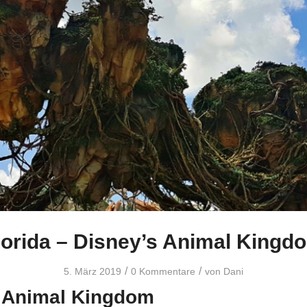
lorida – Disney’s Animal Kingd
/
/
5. März 2019
0 Kommentare
von
Dani
 Animal Kingdom