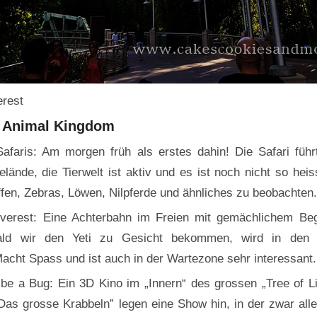
rest
n Animal Kingdom
Safaris: Am morgen früh als erstes dahin! Die Safari füh
lände, die Tierwelt ist aktiv und es ist noch nicht so hei
affen, Zebras, Löwen, Nilpferde und ähnliches zu beobachten
Everest: Eine Achterbahn im Freien mit gemächlichem Be
bald wir den Yeti zu Gesicht bekommen, wird in den
Macht Spass und ist auch in der Wartezone sehr interessant.
o be a Bug: Ein 3D Kino im „Innern“ des grossen „Tree of Li
Das grosse Krabbeln” legen eine Show hin, in der zwar all