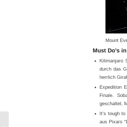
Mount Eve
Must Do’s i
Kilimanjaro 
durch das Ge
herrlich Gir
Expedition 
Finale. So
geschaltet. 
It’s tough t
aus Pixars “
Kartoffelgratin mit