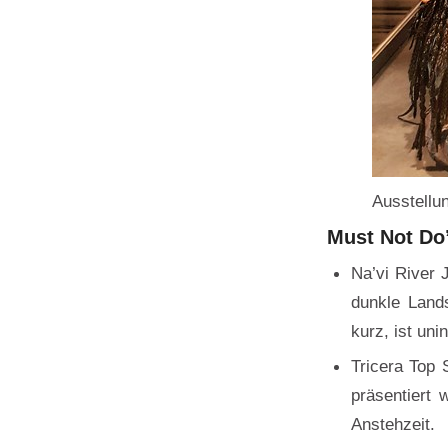
Ausstellu
Must Not Do
Na’vi River 
dunkle Lands
kurz, ist uni
Tricera Top 
präsentiert 
Anstehzeit.