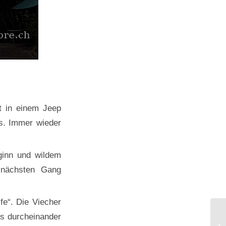
rt in einem Jeep
ss. Immer wieder
.
ginn und wildem
 nächsten Gang
fe“. Die Viecher
es durcheinander