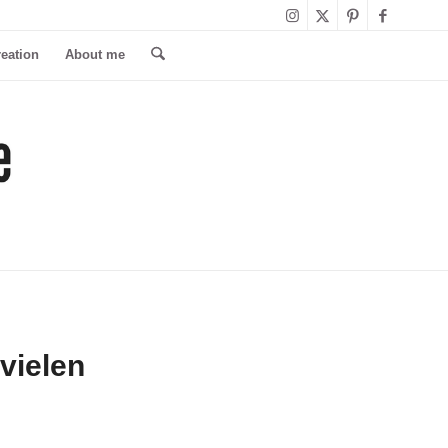
reation
About me
vielen