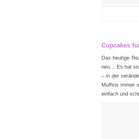
Cupcakes fü
Das heutige Rez
neu… Es hat sic
– in der veränd
Muffins immer s
einfach und schn