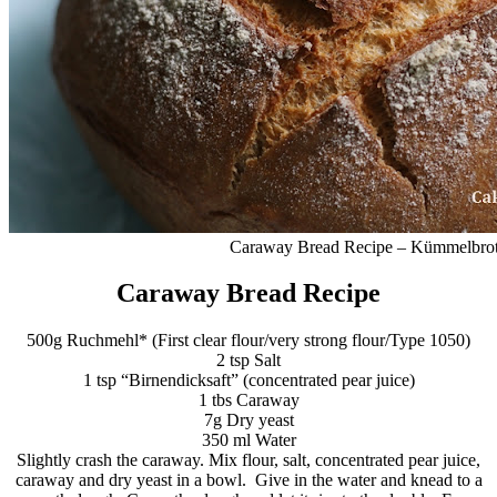
Caraway Bread Recipe – Kümmelbro
Caraway Bread Recipe
500g Ruchmehl* (First clear flour/very strong flour/Type 1050)
2 tsp Salt
1 tsp “Birnendicksaft” (concentrated pear juice)
1 tbs Caraway
7g Dry yeast
350 ml Water
Slightly crash the caraway. Mix flour, salt, concentrated pear juice,
caraway and dry yeast in a bowl.
Give in the water and knead to a