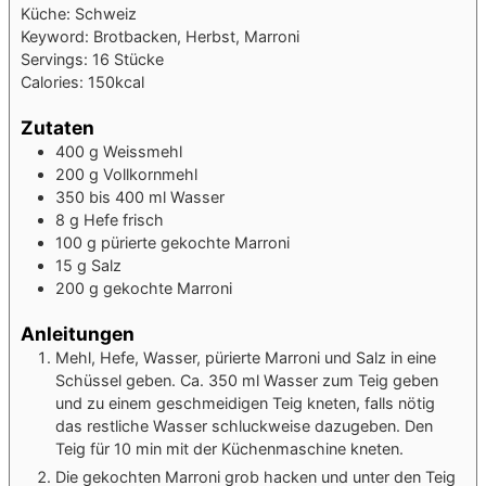
Küche:
Schweiz
Keyword:
Brotbacken, Herbst, Marroni
Servings:
16
Stücke
Calories:
150
kcal
Zutaten
400
g
Weissmehl
200
g
Vollkornmehl
350 bis 400
ml
Wasser
8
g
Hefe
frisch
100
g
pürierte gekochte Marroni
15
g
Salz
200
g
gekochte Marroni
Anleitungen
Mehl, Hefe, Wasser, pürierte Marroni und Salz in eine
Schüssel geben. Ca. 350 ml Wasser zum Teig geben
und zu einem geschmeidigen Teig kneten, falls nötig
das restliche Wasser schluckweise dazugeben. Den
Teig für 10 min mit der Küchenmaschine kneten.
Die gekochten Marroni grob hacken und unter den Teig