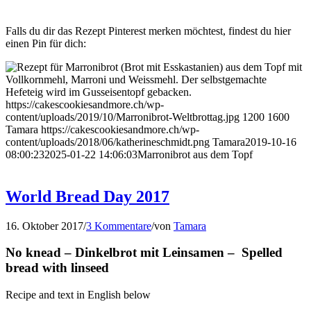
Falls du dir das Rezept Pinterest merken möchtest, findest du hier
einen Pin für dich:
https://cakescookiesandmore.ch/wp-
content/uploads/2019/10/Marronibrot-Weltbrottag.jpg
1200
1600
Tamara
https://cakescookiesandmore.ch/wp-
content/uploads/2018/06/katherineschmidt.png
Tamara
2019-10-16
08:00:23
2025-01-22 14:06:03
Marronibrot aus dem Topf
World Bread Day 2017
16. Oktober 2017
/
3 Kommentare
/
von
Tamara
No knead – Dinkelbrot mit Leinsamen –
Spelled
bread with linseed
Recipe and text in English below