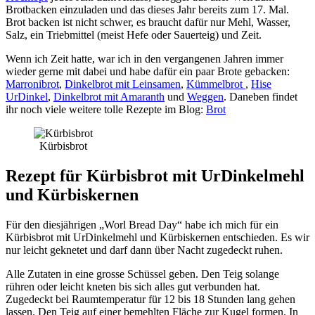
Brotbacken einzuladen und das dieses Jahr bereits zum 17. Mal.
Brot backen ist nicht schwer, es braucht dafür nur Mehl, Wasser,
Salz, ein Triebmittel (meist Hefe oder Sauerteig) und Zeit.
Wenn ich Zeit hatte, war ich in den vergangenen Jahren immer
wieder gerne mit dabei und habe dafür ein paar Brote gebacken:
Marronibrot
,
Dinkelbrot mit Leinsamen
,
Kümmelbrot
,
Hise
UrDinkel
,
Dinkelbrot mit Amaranth
und
Weggen
. Daneben findet
ihr noch viele weitere tolle Rezepte im Blog:
Brot
Kürbisbrot
Rezept für Kürbisbrot mit UrDinkelmehl
und Kürbiskernen
Für den diesjährigen „Worl Bread Day“ habe ich mich für ein
Kürbisbrot mit UrDinkelmehl und Kürbiskernen entschieden. Es wir
nur leicht geknetet und darf dann über Nacht zugedeckt ruhen.
Alle Zutaten in eine grosse Schüssel geben. Den Teig solange
rühren oder leicht kneten bis sich alles gut verbunden hat.
Zugedeckt bei Raumtemperatur für 12 bis 18 Stunden lang gehen
lassen. Den Teig auf einer bemehlten Fläche zur Kugel formen. In