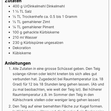
Zutaten
400
g
UrDinkelmehl
Dinkelmehl
1 ½
TL
Salz
½
TL
Trockenhefe
ca. 0.5 bis 1 Gramm
½
TL
gemahlener Zimt
¼
TL
gemahlener Piment
100
g
gehackte Kürbiskerne
210
ml
Wasser
230
g
Kürbispüree
ungesalzen
Dekoration
Kübiskerne
Anleitungen
Alle Zutaten in eine grosse Schüssel geben. Den Teig
solange rühren oder leicht kneten bis sich alles gut
verbunden hat. Zugedeckt bei Raumtemperatur (ca. 18
Grad) für 12 bis 18 Stunden lang gehen lassen. (Ab und
zu mal beobachten, wie weit der Teig ist). Bei höherer
Raumtemperatur z.B. im Sommer den Teig in den
Kühlschrank stellen oder weniger lang gehen lassen)
Den Teig auf einer bemehlten Fläche zur Kugel formen.