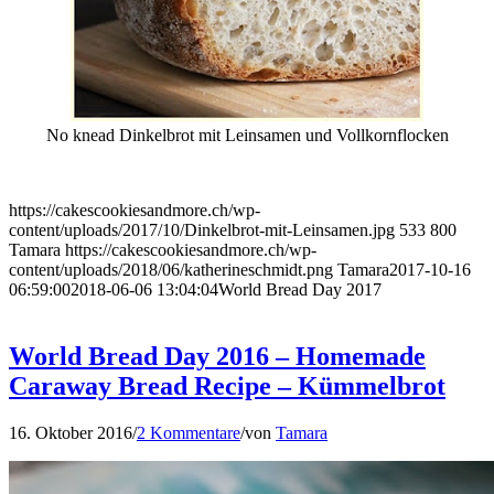
No knead Dinkelbrot mit Leinsamen und Vollkornflocken
https://cakescookiesandmore.ch/wp-
content/uploads/2017/10/Dinkelbrot-mit-Leinsamen.jpg
533
800
Tamara
https://cakescookiesandmore.ch/wp-
content/uploads/2018/06/katherineschmidt.png
Tamara
2017-10-16
06:59:00
2018-06-06 13:04:04
World Bread Day 2017
World Bread Day 2016 – Homemade
Caraway Bread Recipe – Kümmelbrot
16. Oktober 2016
/
2 Kommentare
/
von
Tamara