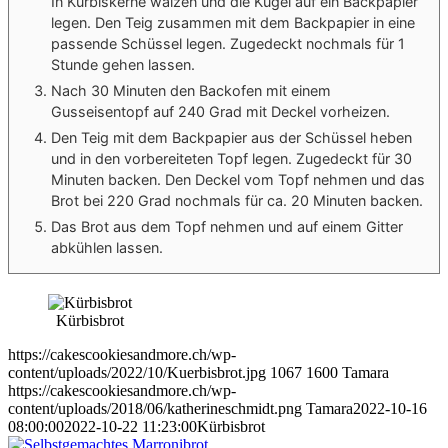
In Kürbiskerne wälzen und die Kugel auf ein Backpapier
legen. Den Teig zusammen mit dem Backpapier in eine
passende Schüssel legen. Zugedeckt nochmals für 1
Stunde gehen lassen.
Nach 30 Minuten den Backofen mit einem
Gusseisentopf auf 240 Grad mit Deckel vorheizen.
Den Teig mit dem Backpapier aus der Schüssel heben
und in den vorbereiteten Topf legen. Zugedeckt für 30
Minuten backen. Den Deckel vom Topf nehmen und das
Brot bei 220 Grad nochmals für ca. 20 Minuten backen.
Das Brot aus dem Topf nehmen und auf einem Gitter
abkühlen lassen.
Kürbisbrot
https://cakescookiesandmore.ch/wp-
content/uploads/2022/10/Kuerbisbrot.jpg
1067
1600
Tamara
https://cakescookiesandmore.ch/wp-
content/uploads/2018/06/katherineschmidt.png
Tamara
2022-10-16
08:00:00
2022-10-22 11:23:00
Kürbisbrot