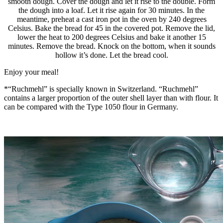
smooth dough. Cover the dough and let it rise to the double.
Form
the dough into a loaf. Let it rise again for 30 minutes. In the
meantime,
preheat a cast iron pot in the oven by 240 degrees
Celsius. Bake the bread for 45 in the covered pot. Remove the lid,
lower the heat to 200 degrees Celsius and bake it another 15
minutes. Remove the bread. Knock on the bottom, when it sounds
hollow it’s done. Let the bread cool.
Enjoy your meal
!
*“Ruchmehl” is specially known in Switzerland. “Ruchmehl”
contains a larger proportion
of the outer shell layer
than with flour. It
can be compared with the Type 1050 flour in Germany.