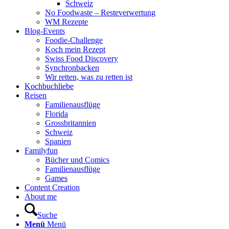
Schweiz
No Foodwaste – Resteverwertung
WM Rezepte
Blog-Events
Foodie-Challenge
Koch mein Rezept
Swiss Food Discovery
Synchronbacken
Wir retten, was zu retten ist
Kochbuchliebe
Reisen
Familienausflüge
Florida
Grossbritannien
Schweiz
Spanien
Familyfun
Bücher und Comics
Familienausflüge
Games
Content Creation
About me
Suche
Menü
Menü