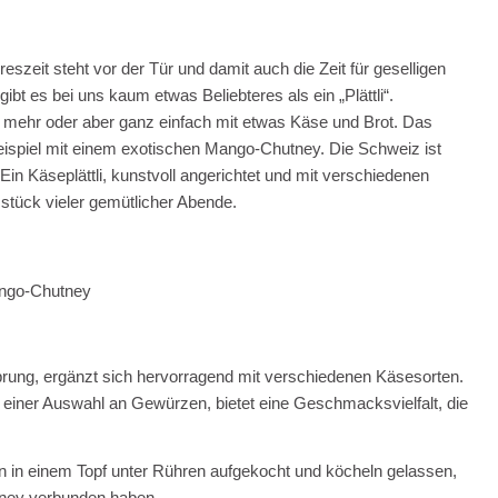
reszeit steht vor der Tür und damit auch die Zeit für geselligen
t es bei uns kaum etwas Beliebteres als ein „Plättli“.
 mehr oder aber ganz einfach mit etwas Käse und Brot. Das
m Beispiel mit einem exotischen Mango-Chutney. Die Schweiz ist
Ein Käseplättli, kunstvoll angerichtet und mit verschiedenen
zstück vieler gemütlicher Abende.
ngo-Chutney
rung, ergänzt sich hervorragend mit verschiedenen Käsesorten.
einer Auswahl an Gewürzen, bietet eine Geschmacksvielfalt, die
en in einem Topf unter Rühren aufgekocht und köcheln gelassen,
utney verbunden haben.