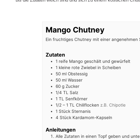
Mango Chutney
Ein fruchtiges Chutney mit einer angenehmen 
Zutaten
1
reife Mango geschält und gewürfelt
1
kleine rote Zwiebel in Scheiben
50
ml
Obstessig
50
ml
Wasser
60
g
Zucker
1/4
TL
Salz
1
TL
Senfkörner
1/2 – 1
TL
Chiliflocken
z.B. Chipotle
1
Stück
Sternanis
4
Stück
Kardamom-Kapseln
Anleitungen
Alle Zutaten in einen Topf geben und unt