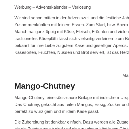
Werbung – Adventskalender – Verlosung
Wir sind schon mitten in der Adventszeit und die festliche Jah
Zusammenkünften mit feinem Essen. Zum Start, bzw. Apéro gib
Manchmal ganz üppig mit Käse, Fleisch, Früchten und vielen
traditionelles Käseplättli lässt sich vielseitig verfeinern zu
bekannt für ihre Liebe zu gutem Käse und geselligen Aperos. 
Käsesorten, Früchten, Nüssen und Brot serviert, ist das Her
Ma
Mango-Chutney
Mango-Chutney, eine süss-saure Beilage mit indischem Ursp
Das Chutney, gekocht aus reifen Mangos, Essig, Zucker und 
perfekt zu würzigem und mildem Käse passt.
Die Zubereitung ist denkbar einfach. Dazu werden alle Zutat
bis die Zutaten weich sind und sich zu einem köstlichen Ch