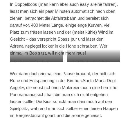
Tamaro
In Doppelbobs (man kann aber auch easy alleine fahren),
lässt man sich ein paar Minuten automatisch nach oben
ziehen, betrachtet die Abfahrtsbahn und bereitet sich
darauf vor. 400 Meter Länge, einige enge Kurven, viel
Platz zum fräsen lassen und der (meist kühle) Wind im
Gesicht – das verspricht Spass pur und lässt den
Adrenalinspiegel locker in die Höhe schrauben. Wer
einmal im Bob sitzt, will nicht mehr raus!
Rodelbahen Monte Tamaro
Spielplatz auf dem Monte
Tamaro
Wer dann doch einmal eine Pause braucht, der holt sich
Ruhe und Entspannung in der Kirche «Santa Maria Degli
Angeli», die nebst schönen Malereien auch eine herrliche
Panoramaaussicht hat, die man sich nicht entgehen
lassen sollte. Die Kids schickt man dann noch auf den
Spielplatz, während man sich selber einen feinen Happen
im Bergrestaurant gönnt und die Sonne geniesst.