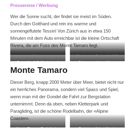
Pressereise / Werbung
Wer die Sonne sucht, der findet sie meist im Süden.
Durch den Gotthard und rein ins warme und
sonnengeflutete Tessin! Von Zürich aus in etwa 150
Minuten mit dem Auto erreichbar ist die kleine Ortschaft
Rivera, die am Fuss des Monte Tamaro liegt.
Krokus
Glocke von Cappella di S.
Cappella di S. Maria degli
Schnee auf dem Monte
Maria degli Angeli
Monte Tamaro
Angeli
Tamaro
Dieser Berg, knapp 2000 Meter über Meer, bietet nicht nur
ein herrliches Panorama, sondern viel Spass und Spiel,
wenn man mit der Gondel die Fahrt zur Bergstation
unternimmt. Denn da oben, neben Kletterpark und
Paragliding, ist die schöne Rodelbahn, der «Alpine
Coaster».
Monte Tamaro Rodelbahn
Rodeln auf dem Monte