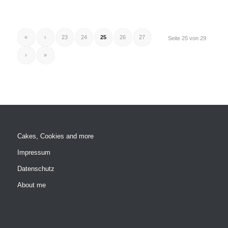
«
‹
23
24
25
26
27
Seite 25 von 29
›
»
Cakes, Cookies and more
Impressum
Datenschutz
About me