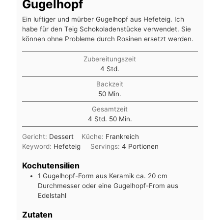
Gugelhopf
Ein luftiger und mürber Gugelhopf aus Hefeteig. Ich
habe für den Teig Schokoladenstücke verwendet. Sie
können ohne Probleme durch Rosinen ersetzt werden.
Zubereitungszeit
Stunden
4
Std.
Backzeit
Minuten
50
Min.
Gesamtzeit
Stunden
Minuten
4
Std.
50
Min.
Gericht:
Dessert
Küche:
Frankreich
Keyword:
Hefeteig
Servings:
4
Portionen
Kochutensilien
1 Gugelhopf-Form aus Keramik ca. 20 cm
Durchmesser
oder eine Gugelhopf-From aus
Edelstahl
Zutaten