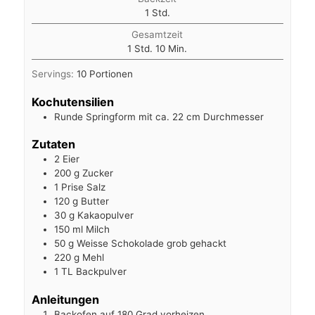
Stunde
1
Std.
Gesamtzeit
Stunde
Minuten
1
Std.
10
Min.
Servings:
10
Portionen
Kochutensilien
Runde Springform mit ca. 22 cm Durchmesser
Zutaten
2
Eier
200
g
Zucker
1
Prise Salz
120
g
Butter
30
g
Kakaopulver
150
ml
Milch
50
g
Weisse Schokolade grob gehackt
220
g
Mehl
1
TL Backpulver
Anleitungen
Backofen auf 180 Grad vorheizen.