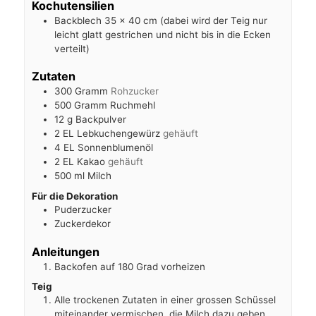
Kochutensilien
Backblech 35 x 40 cm (dabei wird der Teig nur
leicht glatt gestrichen und nicht bis in die Ecken
verteilt)
Zutaten
300
Gramm
Rohzucker
500
Gramm Ruchmehl
12
g
Backpulver
2
EL Lebkuchengewürz
gehäuft
4
EL Sonnenblumenöl
2
EL Kakao
gehäuft
500
ml
Milch
Für die Dekoration
Puderzucker
Zuckerdekor
Anleitungen
Backofen auf 180 Grad vorheizen
Teig
Alle trockenen Zutaten in einer grossen Schüssel
miteinander vermischen, die Milch dazu geben