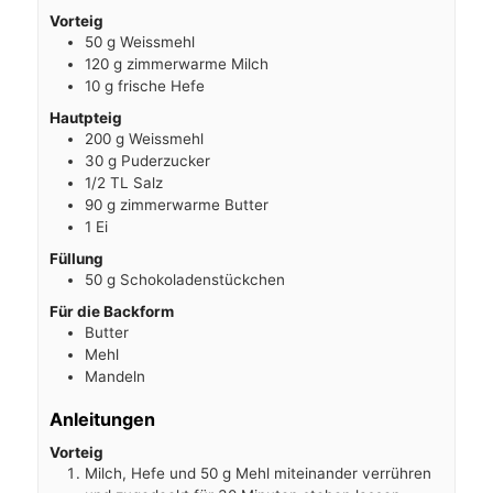
Vorteig
50
g
Weissmehl
120
g
zimmerwarme Milch
10
g
frische Hefe
Hautpteig
200
g
Weissmehl
30
g
Puderzucker
1/2
TL
Salz
90
g
zimmerwarme Butter
1
Ei
Füllung
50
g
Schokoladenstückchen
Für die Backform
Butter
Mehl
Mandeln
Anleitungen
Vorteig
Milch, Hefe und 50 g Mehl miteinander verrühren