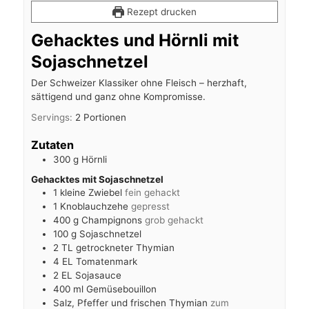
Rezept drucken
Gehacktes und Hörnli mit
Sojaschnetzel
Der Schweizer Klassiker ohne Fleisch – herzhaft,
sättigend und ganz ohne Kompromisse.
Servings:
2
Portionen
Zutaten
300
g
Hörnli
Gehacktes mit Sojaschnetzel
1
kleine Zwiebel
fein gehackt
1
Knoblauchzehe
gepresst
400
g
Champignons
grob gehackt
100
g
Sojaschnetzel
2
TL
getrockneter Thymian
4
EL
Tomatenmark
2
EL
Sojasauce
400
ml
Gemüsebouillon
Salz, Pfeffer und frischen Thymian
zum