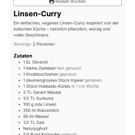
Rezept drucken
Linsen-Curry
Ein einfaches, veganes Linsen-Curry inspiriert von der
indischen Küche – natürlich pflanzlich, würzig und
voller Geschmack.
Servings:
2
Personen
Zutaten
1
EL
Olivenöl
1
kleine Zwiebeln
fein gehackt
1
Knoblauchzehen
gepresst
1
daumengrosses Stück Ingwer
gerieben
1
Stück
Hokkaido-Kürbis
in 1 cm Würfel
2
TL
Garam Masala
1/2
TL
Kurkuma
100
g
rote Linsen
250
ml
Kokosmilch
50
ml
Wasser
1/2
TL
Salz
Naturjoghurt
1/4
Bund Koriander
optional