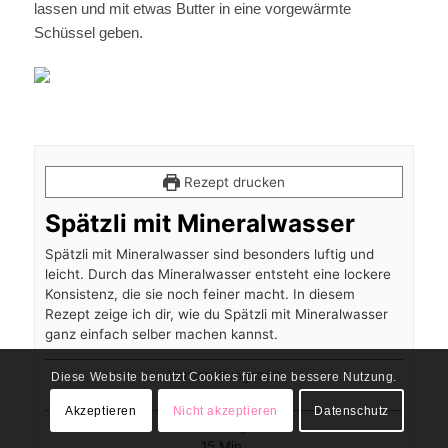
lassen und mit etwas Butter in eine vorgewärmte
Schüssel geben.
Rezept drucken
Spätzli mit Mineralwasser
Spätzli mit Mineralwasser sind besonders luftig und
leicht. Durch das Mineralwasser entsteht eine lockere
Konsistenz, die sie noch feiner macht. In diesem
Rezept zeige ich dir, wie du Spätzli mit Mineralwasser
ganz einfach selber machen kannst.
Vorbereitungszeit
Diese Website benutzt Cookies für eine bessere Nutzung.
Minuten
40
Min.
Akzeptieren
Nicht akzeptieren
Datenschutz
Zubereitungszeit
Minuten
15
Min.