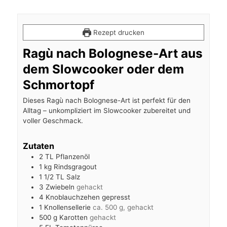
Rezept drucken
Ragù nach Bolognese-Art aus
dem Slowcooker oder dem
Schmortopf
Dieses Ragù nach Bolognese-Art ist perfekt für den
Alltag – unkompliziert im Slowcooker zubereitet und
voller Geschmack.
Zutaten
2
TL Pflanzenöl
1
kg
Rindsgragout
1 1/2
TL Salz
3
Zwiebeln
gehackt
4
Knoblauchzehen gepresst
1
Knollensellerie
ca. 500 g, gehackt
500
g
Karotten
gehackt