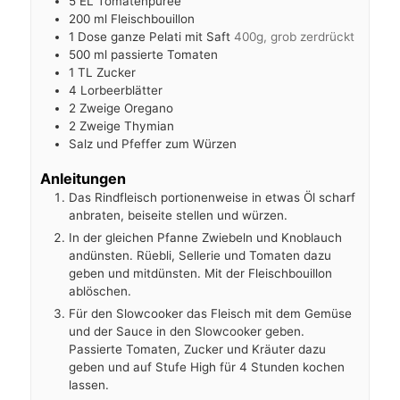
5
EL Tomatenpüree
200
ml
Fleischbouillon
1
Dose ganze Pelati mit Saft
400g, grob zerdrückt
500
ml
passierte Tomaten
1
TL Zucker
4
Lorbeerblätter
2
Zweige Oregano
2
Zweige Thymian
Salz und Pfeffer zum Würzen
Anleitungen
Das Rindfleisch portionenweise in etwas Öl scharf
anbraten, beiseite stellen und würzen.
In der gleichen Pfanne Zwiebeln und Knoblauch
andünsten. Rüebli, Sellerie und Tomaten dazu
geben und mitdünsten. Mit der Fleischbouillon
ablöschen.
Für den Slowcooker das Fleisch mit dem Gemüse
und der Sauce in den Slowcooker geben.
Passierte Tomaten, Zucker und Kräuter dazu
geben und auf Stufe High für 4 Stunden kochen
lassen.