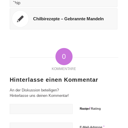
Chilbirezepte – Gebrannte Mandeln
0
KOMMENTARE
Hinterlasse einen Kommentar
An der Diskussion beteiligen?
Hinterlasse uns deinen Kommentar!
*
Name
Recipe Rating
*
E-Mail-Adresse