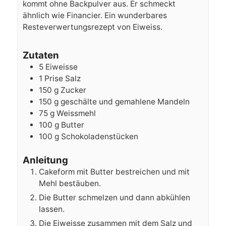
kommt ohne Backpulver aus. Er schmeckt
ähnlich wie Financier. Ein wunderbares
Resteverwertungsrezept von Eiweiss.
Zutaten
5
Eiweisse
1
Prise Salz
150
g
Zucker
150
g
geschälte und gemahlene Mandeln
75
g
Weissmehl
100
g
Butter
100
g
Schokoladenstücken
Anleitung
Cakeform mit Butter bestreichen und mit
Mehl bestäuben.
Die Butter schmelzen und dann abkühlen
lassen.
Die Eiweisse zusammen mit dem Salz und