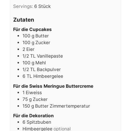
Servings:
6
Stück
Zutaten
Für die Cupcakes
100
g
Butter
100
g
Zucker
2
Eier
1/2
TL
Vanillepaste
100
g
Mehl
1/2
TL
Backpulver
6
TL
Himbeergelee
Für die Swiss Meringue Buttercreme
1
Eiweiss
75
g
Zucker
150
g
Butter Zimmertemperatur
Für die Dekoration
6
Spitzbuben
Himbeergelee
optional