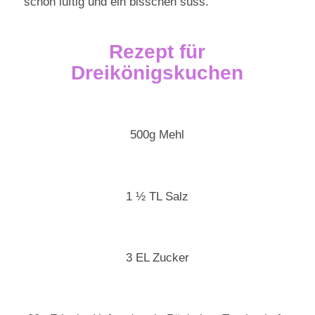
schön luftig und ein bisschen süss.
Rezept für
Dreikönigskuchen
500g Mehl
1 ½ TL Salz
3 EL Zucker